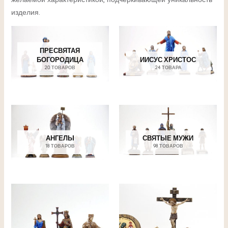
изделия.
ПРЕСВЯТАЯ
БОГОРОДИЦА
ИИСУС ХРИСТОС
20 ТОВАРОВ
24 ТОВАРА
ЕКЛЮЧАТЕЛЬ
АНГЕЛЫ
СВЯТЫЕ МУЖИ
18 ТОВАРОВ
98 ТОВАРОВ
НЮ
ЕКЛЮЧАТЕЛЬ
НЮ