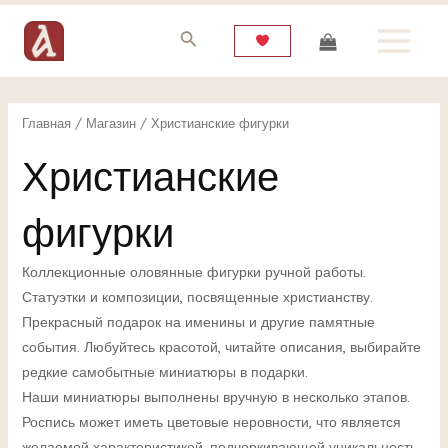
Перейти
MAIN
к
MENU
содержимому
Главная
/
Магазин
/ Христианские фигурки
Христианские
ЕКЛЮЧАТЕЛЬ
фигурки
НЮ
Коллекционные оловянные фигурки ручной работы.
Статуэтки и композиции, посвященные христианству.
ЕКЛЮЧАТЕЛЬ
Прекрасный подарок на именины и другие памятные
события. Любуйтесь красотой, читайте описания, выбирайте
НЮ
редкие самобытные миниатюры в подарки.
Наши миниатюры выполнены вручную в несколько этапов.
Роспись может иметь цветовые неровности, что является
желаемой характеристикой, подчеркивающей уникальность