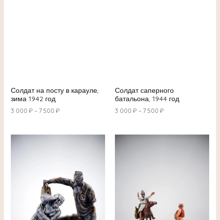
Солдат на посту в карауле,
Солдат саперного
зима 1942 год
батальона, 1944 год
3 000
₽
–
7 500
₽
3 000
₽
–
7 500
₽