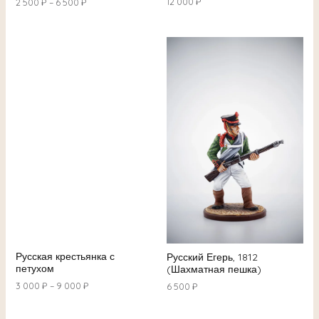
12 000
₽
2 500
₽
–
6 500
₽
Русская крестьянка с
Русский Егерь, 1812
петухом
(Шахматная пешка)
3 000
₽
–
9 000
₽
6 500
₽