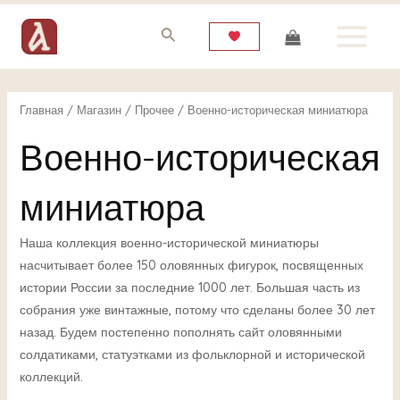
Перейти
MAIN
к
MENU
содержимому
Главная
/
Магазин
/
Прочее
/ Военно-историческая миниатюра
Военно-историческая
ЕКЛЮЧАТЕЛЬ
миниатюра
НЮ
Наша коллекция военно-исторической миниатюры
насчитывает более 150 оловянных фигурок, посвященных
ЕКЛЮЧАТЕЛЬ
истории России за последние 1000 лет. Большая часть из
собрания уже винтажные, потому что сделаны более 30 лет
НЮ
назад. Будем постепенно пополнять сайт оловянными
солдатиками, статуэтками из фольклорной и исторической
коллекций.