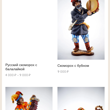
Русский скоморох с
Скоморох с бубном
балалайкой
9 000
₽
4 000
₽
–
9 000
₽