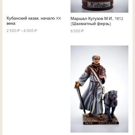
Кубанский казак, начало XX
Маршал Кутузов М.И., 1812
века
(Шахматный ферзь)
2 500
₽
–
6 000
₽
6 500
₽