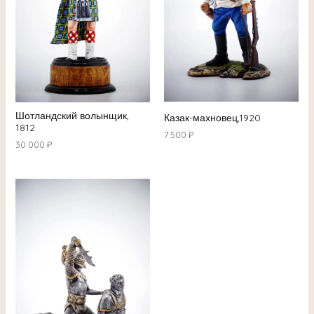
Шотландский волынщик,
Казак-махновец,1920
1812
7 500
₽
30 000
₽