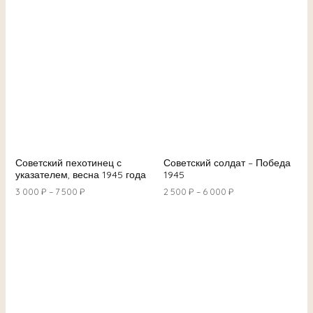
Советский пехотинец с
Советский солдат – Победа
указателем, весна 1945 года
1945
3 000
₽
–
7 500
₽
2 500
₽
–
6 000
₽