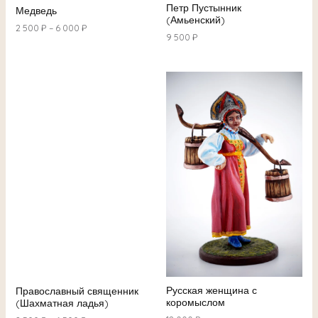
Петр Пустынник
Медведь
(Амьенский)
2 500
₽
–
6 000
₽
9 500
₽
Русская женщина с
Православный священник
коромыслом
(Шахматная ладья)