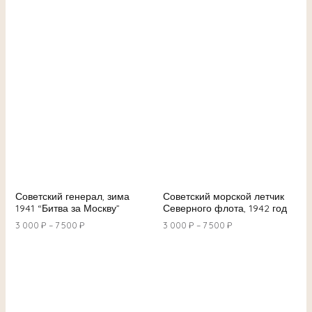
Советский генерал, зима
Советский морской летчик
1941 “Битва за Москву”
Северного флота, 1942 год
3 000
₽
–
7 500
₽
3 000
₽
–
7 500
₽