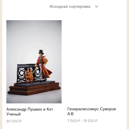
ЕКЛЮЧАТЕЛЬ
НЮ
Генералиссимус Суворов
Александр Пушкин и Кот
ЕКЛЮЧАТЕЛЬ
А.В.
Ученый
7 000
₽
–
19 500
₽
60 000
₽
НЮ