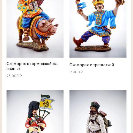
Скоморох с гормошкой на
Скоморох с трещеткой
свинье
9 000
₽
25 000
₽