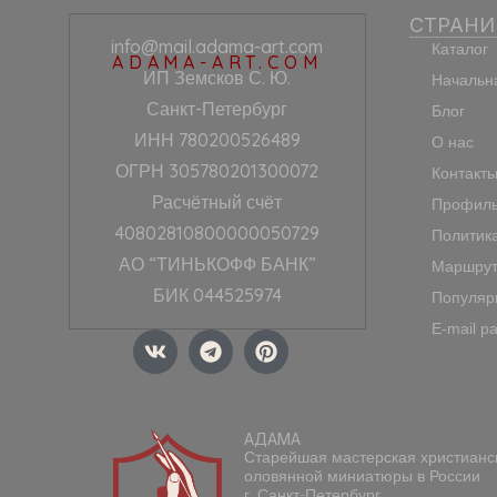
СТРАН
info@mail.adama-art.com
Каталог
ADAMA-ART.COM
ИП Земсков С. Ю.
Начальн
Санкт-Петербург
Блог
ИНН 780200526489
О нас
ОГРН 305780201300072
Контакт
Расчётный счёт
Профиль
40802810800000050729
Политик
АО “ТИНЬКОФФ БАНК”
Маршрут
БИК 044525974
Популяр
E-mail р
V
T
P
k
e
i
l
n
e
t
g
e
АДАМА
r
r
Старейшая мастерская христианс
a
e
оловянной миниатюры в России
m
s
г. Санкт-Петербург