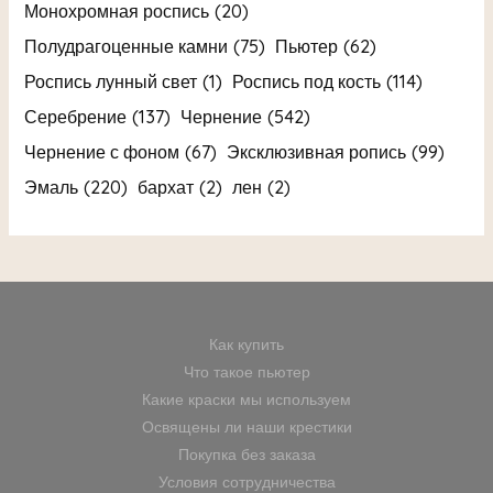
Монохромная роспись
(20)
Полудрагоценные камни
(75)
Пьютер
(62)
Роспись лунный свет
(1)
Роспись под кость
(114)
Серебрение
(137)
Чернение
(542)
Чернение с фоном
(67)
Эксклюзивная ропись
(99)
Эмаль
(220)
бархат
(2)
лен
(2)
Как купить
Что такое пьютер
Какие краски мы используем
Освящены ли наши крестики
Покупка без заказа
Условия сотрудничества