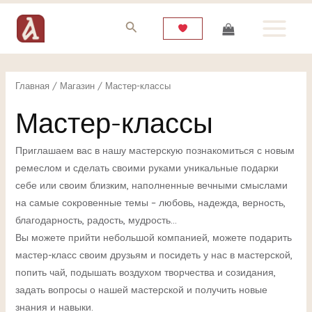
Перейти
MAIN
к
MENU
содержимому
Главная
/
Магазин
/ Мастер-классы
Мастер-классы
ЕКЛЮЧАТЕЛЬ
Приглашаем вас в нашу мастерскую познакомиться с новым
НЮ
ремеслом и сделать своими руками уникальные подарки
себе или своим близким, наполненные вечными смыслами
на самые сокровенные темы – любовь, надежда, верность,
ЕКЛЮЧАТЕЛЬ
благодарность, радость, мудрость…
Вы можете прийти небольшой компанией, можете подарить
мастер-класс своим друзьям и посидеть у нас в мастерской,
НЮ
попить чай, подышать воздухом творчества и созидания,
задать вопросы о нашей мастерской и получить новые
знания и навыки.