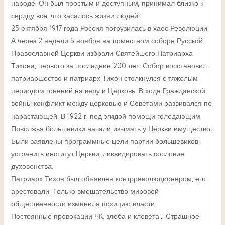
народе. Он был простым и доступным, принимал близко к
сердцу все, что касалось жизни людей.
25 октября 1917 года Россия погрузилась в хаос Революции.
А через 2 недели 5 ноября на поместном соборе Русской
Православной Церкви избрали Святейшего Патриарха
Тихона, первого за последние 200 лет. Собор восстановил
патриаршество и патриарх Тихон столкнулся с тяжелым
периодом гонений на веру и Церковь. В ходе Гражданской
войны конфликт между церковью и Советами развивался по
нарастающей. В 1922 г. под эгидой помощи голодающим
Поволжья большевики начали изымать у Церкви имущество.
Были заявлены программные цели партии большевиков:
устранить институт Церкви, ликвидировать сословие
духовенства.
Патриарх Тихон был объявлен контрреволюционером, его
арестовали. Только вмешательство мировой
общественности изменила позицию власти.
Постоянные провокации ЧК, злоба и клевета… Страшное