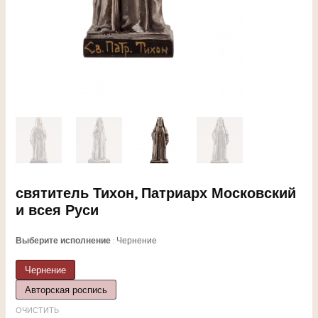
ЕКЛЮЧАТЕЛЬ
святитель Тихон, Патриарх Московский
и всея Руси
НЮ
Выберите исполнение
Чернение
Чернение
ЕКЛЮЧАТЕЛЬ
Авторская роспись
ОЧИСТИТЬ
НЮ