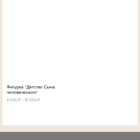
Фигурка “Детство Сына
человеческого”
6 000
₽
–
15 000
₽