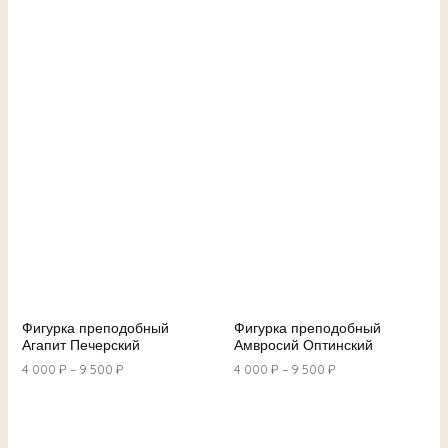
Фигурка преподобный
Фигурка преподобный
Агапит Печерский
Амвросий Оптинский
4 000
₽
–
9 500
₽
4 000
₽
–
9 500
₽