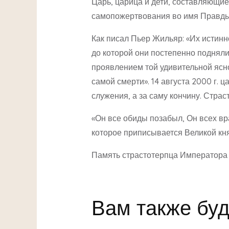
Царь, царица и дети, составляющие
самопожертвования во имя Правды,
Как писал Пьер Жильяр: «Их истинн
до которой они постепенно поднял
проявлением той удивительной ясно
самой смерти». 14 августа 2000 г. 
служения, а за саму кончину. Стра
«Он все обиды позабыл, Он всех вра
которое приписывается Великой кн
Память страстотерпца Императора Ни
Вам также буд