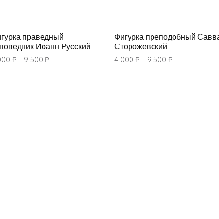
гурка праведный
Фигурка преподобный Савв
поведник Иоанн Русский
Сторожевский
000
₽
–
9 500
₽
4 000
₽
–
9 500
₽