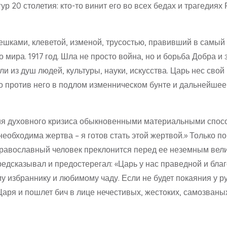
 20 столетия: кто-то винит его во всех бедах и трагедиях 
ешками, клеветой, изменой, трусостью, правивший в самы
о мира. 1917 год. Шла не просто война, но и борьба Добра и 
 из душ людей, культуры, науки, искусства. Царь нес свой
ало против него в подлом изменническом бунте и дальнейше
я духовного кризиса обыкновенными материальными способ
необходима жертва – я готов стать этой жертвой.» Только 
Православный человек преклонится перед ее неземным вели
дсказывал и предостерегал: «Царь у нас праведной и благ
у избраннику и любимому чаду. Если не будет покаяния у ру
 Царя и пошлет бич в лице нечестивых, жестоких, самозваны