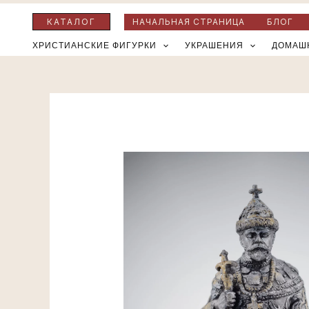
Перейти
КАТАЛОГ
НАЧАЛЬНАЯ СТРАНИЦА
БЛОГ
к
ХРИСТИАНСКИЕ ФИГУРКИ
УКРАШЕНИЯ
ДОМАШ
содержимому