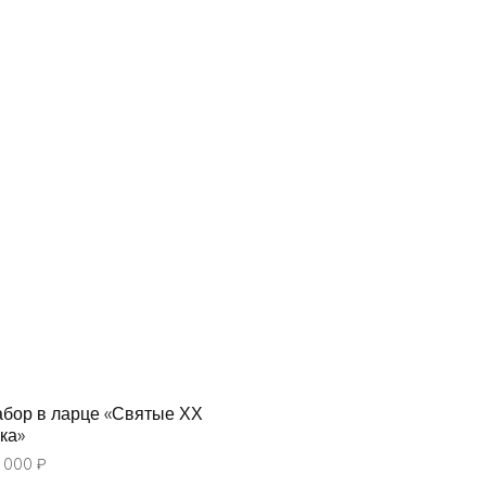
бор в ларце «Святые ХХ
ка»
 000
₽