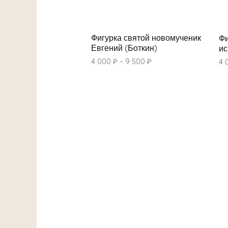
Фигурка святой новомученик
Фи
Евгений (Боткин)
ис
4 000
₽
–
9 500
₽
4 