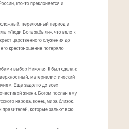
России, кто-то преклоняется и
й сложный, переломный период в
зла. «Люди Бога забыли», что вело к
 крест царственного служения до
е его крестоношение потеряло
ами выбор Николая II был сделан:
поверхностный, материалистический
чием. Еще задолго до всех
очестивой жизни. Богом послан ему
сского народа, конец мира близок.
х правителей, которые зальют всю