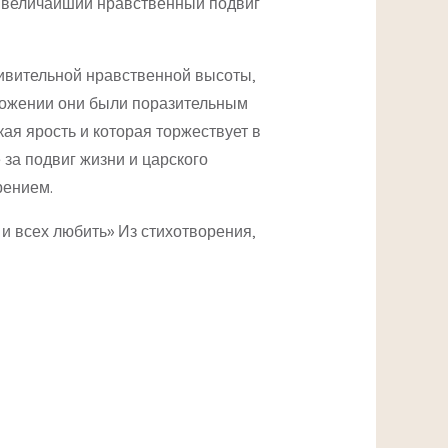
а величайший нравственный подвиг
удивительной нравственной высоты,
чтожении они были поразительным
ая ярость и которая торжествует в
 за подвиг жизни и царского
рением.
 и всех любить» Из стихотворения,