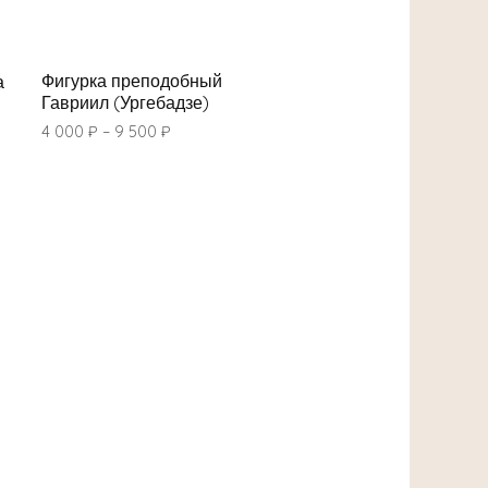
Фигурка преподобный
а
Гавриил (Ургебадзе)
4 000
₽
–
9 500
₽