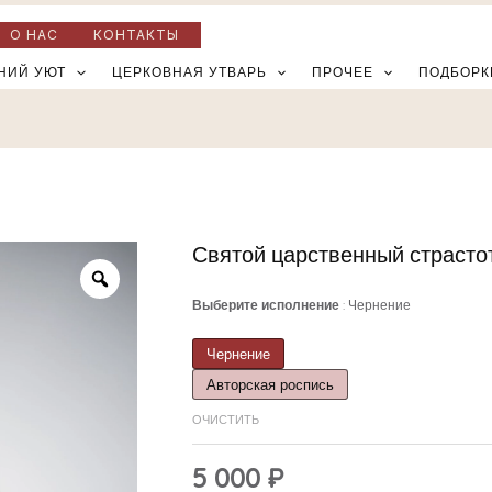
О НАС
КОНТАКТЫ
НИЙ УЮТ
ЦЕРКОВНАЯ УТВАРЬ
ПРОЧЕЕ
ПОДБОРК
Святой царственный страстот
Количество
товара
Выберите исполнение
Чернение
Святой
царственный
Чернение
страстотерпец
Авторская роспись
Николай
ОЧИСТИТЬ
II
5 000
₽