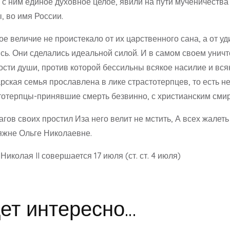
 с ним единое духовное целое, явили на пути мученичеств
 во имя России.
ое величие не проистекало от их царственного сана, а от 
ись. Они сделались идеальной силой. И в самом своем уни
сти души, против которой бессильны всякое насилие и всяк
царская семья прославлена в лике страстотерпцев, то есть не
стотерпцы-принявшие смерть безвинно, с христианским сми
гов своих простил Иза него велит не мстить, А всех жалеть
яжне Ольге Николаевне.
колая II совершается 17 июля (ст. ст. 4 июля)
ет интересно…