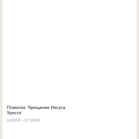
Плакетка “Крещение Иисуса
Христа”
6 000
₽
–
27 000
₽