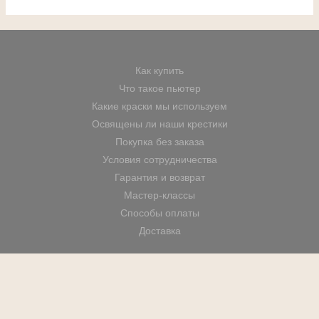
Как купить
Что такое пьютер
Какие краски мы используем
Освящены ли наши крестики
Покупка без заказа
Условия сотрудничества
Гарантия и возврат
Мастер-классы
Способы оплаты
Доставка
© 2024 Все права защищены |
Adama-Art.com