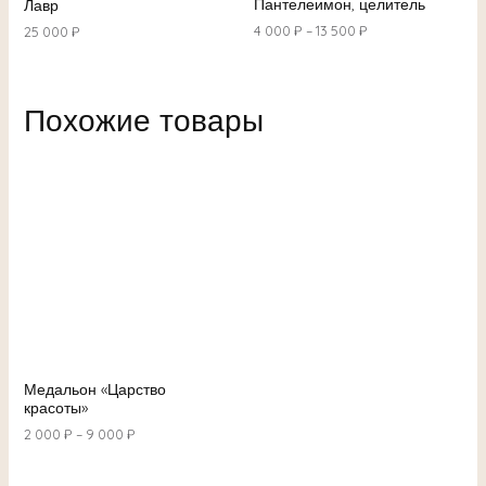
Пантелеимон, целитель
Лавр
4 000
₽
–
13 500
₽
25 000
₽
Похожие товары
Медальон «Царство
красоты»
2 000
₽
–
9 000
₽