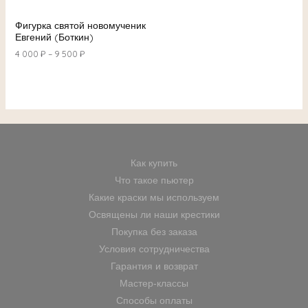
Фигурка святой новомученик
Евгений (Боткин)
4 000
₽
–
9 500
₽
Как купить
Что такое пьютер
Какие краски мы используем
Освящены ли наши крестики
Покупка без заказа
Условия сотрудничества
Гарантия и возврат
Мастер-классы
Способы оплаты