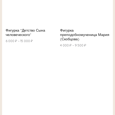
Фигурка “Детство Сына
Фигурка
человеческого”
преподобномученица Мария
(Скобцова)
6 000
₽
–
15 000
₽
4 000
₽
–
9 500
₽