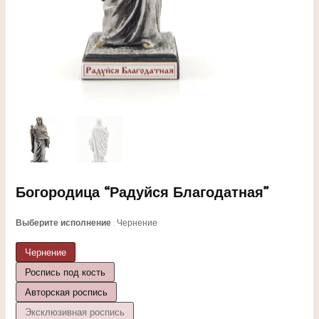
ЕКЛЮЧАТЕЛЬ
Богородица “Радуйся Благодатная”
НЮ
Выберите исполнение
Чернение
Чернение
Роспись под кость
ЕКЛЮЧАТЕЛЬ
Авторская роспись
Эксклюзивная роспись
НЮ