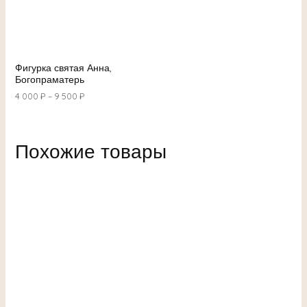
Фигурка святая Анна,
Богопраматерь
4 000
₽
–
9 500
₽
Похожие товары