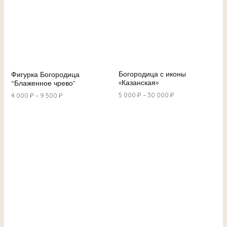
Богородица с иконы
Фигурка Богородица
«Казанская»
“Блаженное чрево”
5 000
₽
–
30 000
₽
4 000
₽
–
9 500
₽