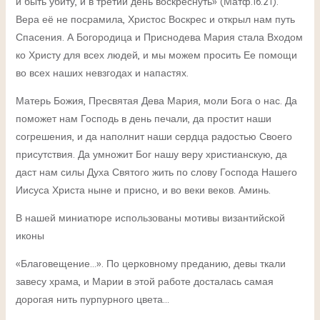
и быть убиту, и в третий день воскреснуть» (Матф.16:21).
Вера её не посрамила, Христос Воскрес и открыл нам путь
Спасения. А Богородица и Приснодева Мария стала Входом
ко Христу для всех людей, и мы можем просить Ее помощи
во всех наших невзгодах и напастях.
Матерь Божия, Пресвятая Дева Мария, моли Бога о нас. Да
поможет нам Господь в день печали, да простит наши
согрешения, и да наполнит наши сердца радостью Своего
присутствия. Да умножит Бог нашу веру христианскую, да
даст нам силы Духа Святого жить по слову Господа Нашего
Иисуса Христа ныне и присно, и во веки веков. Аминь.
В нашей миниатюре использованы мотивы византийской
иконы
«Благовещение…». По церковному преданию, девы ткали
завесу храма, и Марии в этой работе досталась самая
дорогая нить пурпурного цвета…