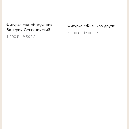
Фигурка святой мученик
Фигурка “Жизнь за други”
Валерий Севастийский
4 000
₽
–
12 000
₽
4 000
₽
–
9 500
₽