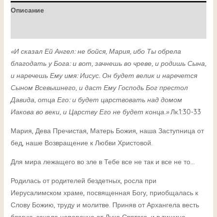
Описание
Детали
«И сказал Ей Ангел: не бойся, Мария, ибо Ты обрела
благодать у Бога: и вот, зачнешь во чреве, и родишь Сына,
и наречешь Ему имя: Иисус. Он будет велик и наречется
Сыном Всевышнего, и даст Ему Господь Бог престол
Давида, отца Его: и будет царствовать над домом
Иакова во веки, и Царству Его не будет конца.»
Лк.1:30-33
Мария, Дева Пречистая, Матерь Божия, наша Заступница от
бед, наше Возвращение к Любви Христовой.
Для мира лежащего во зле в Тебе все не так и все не то…
Родилась от родителей бездетных, росла при
Иерусалимском храме, посвященная Богу, приобщалась к
Слову Божию, труду и молитве. Приняв от Архангела весть