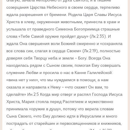
благую, зачала непорочно от Духа Святого, и в тишине
созерцания Царства Небесного в своем сердце, терпеливо
ждала разрешения от бремени. Родила Царя Славы Иисуса
Христа в хлеву, окруженная животными, принесла в храм и
услышала от праведного Симеона Богоприимца страшные
слова «Тебе Самой оружие пройдет душу» (Лк.2:35). И
ждала Она свершения воли Божией смиренно и «сохраняла
все слова сии, слагая в сердце Своем» (Лк.2:19), полностью
доверяя себя Творцу неба и земли – Богу. Всегда Она
находилась рядом с Сыном своим, помогая Ему совершать
служение Любви и просила о нас в Канне Галилейской:
«вина нет у них», что мы нуждаемся в помощи, а нам
сказала и направила к Нему – «что скажет Он вам, то
сделайте» Ин.2:5 Когда мир отверг и распял Господа Иисуса
Христа, Мария стояла перед Распятием и мужественно
принимала «оружие в душу», потому что верила словам
Сына Своего, «что Ему должно идти в Иерусалим и много
пострадать от старейшин и первосвященников и книжников,