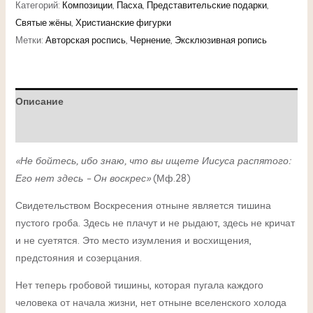
Категорий:
Композиции
,
Пасха
,
Представительские подарки
,
Святые жёны
,
Христианские фигурки
Метки:
Авторская роспись
,
Чернение
,
Эксклюзивная ропись
Описание
Детали
«Не бойтесь, ибо знаю, что вы ищете Иисуса распятого:
Его нет здесь – Он воскрес»
(Мф.28)
Свидетельством Воскресения отныне является тишина
пустого гроба. Здесь не плачут и не рыдают, здесь не кричат
и не суетятся. Это место изумления и восхищения,
предстояния и созерцания.
Нет теперь гробовой тишины, которая пугала каждого
человека от начала жизни, нет отныне вселенского холода