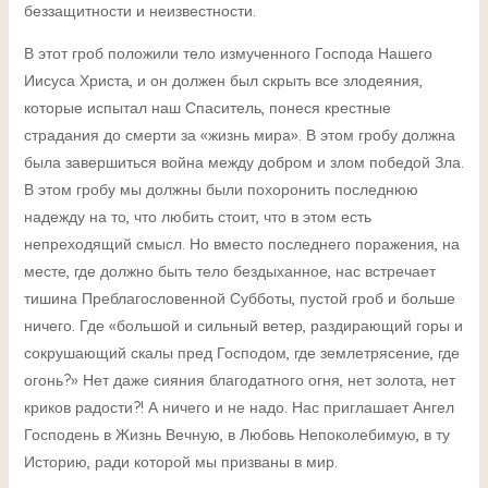
беззащитности и неизвестности.
В этот гроб положили тело измученного Господа Нашего
Иисуса Христа, и он должен был скрыть все злодеяния,
которые испытал наш Спаситель, понеся крестные
страдания до смерти за «жизнь мира». В этом гробу должна
была завершиться война между добром и злом победой Зла.
В этом гробу мы должны были похоронить последнюю
надежду на то, что любить стоит, что в этом есть
непреходящий смысл. Но вместо последнего поражения, на
месте, где должно быть тело бездыханное, нас встречает
тишина Преблагословенной Субботы, пустой гроб и больше
ничего. Где «большой и сильный ветер, раздирающий горы и
сокрушающий скалы пред Господом, где землетрясение, где
огонь?» Нет даже сияния благодатного огня, нет золота, нет
криков радости?! А ничего и не надо. Нас приглашает Ангел
Господень в Жизнь Вечную, в Любовь Непоколебимую, в ту
Историю, ради которой мы призваны в мир.