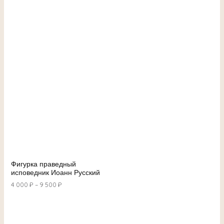
Фигурка праведный
исповедник Иоанн Русский
4 000
₽
–
9 500
₽