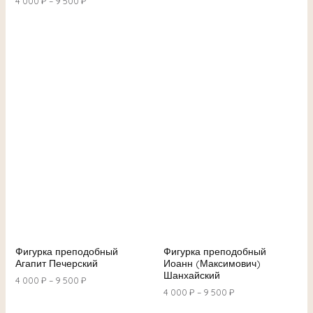
4 000
₽
–
9 500
₽
Фигурка преподобный
Фигурка преподобный
Агапит Печерский
Иоанн (Максимович)
Шанхайский
4 000
₽
–
9 500
₽
4 000
₽
–
9 500
₽