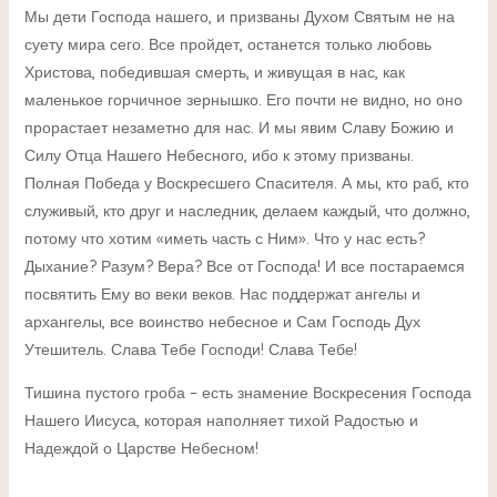
Мы дети Господа нашего, и призваны Духом Святым не на
суету мира сего. Все пройдет, останется только любовь
Христова, победившая смерть, и живущая в нас, как
маленькое горчичное зернышко. Его почти не видно, но оно
прорастает незаметно для нас. И мы явим Славу Божию и
Силу Отца Нашего Небесного, ибо к этому призваны.
Полная Победа у Воскресшего Спасителя. А мы, кто раб, кто
служивый, кто друг и наследник, делаем каждый, что должно,
потому что хотим «иметь часть с Ним». Что у нас есть?
Дыхание? Разум? Вера? Все от Господа! И все постараемся
посвятить Ему во веки веков. Нас поддержат ангелы и
архангелы, все воинство небесное и Сам Господь Дух
Утешитель. Слава Тебе Господи! Слава Тебе!
Тишина пустого гроба – есть знамение Воскресения Господа
Нашего Иисуса, которая наполняет тихой Радостью и
Надеждой о Царстве Небесном!