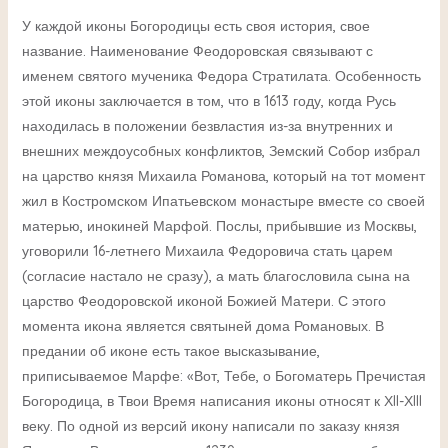
У каждой иконы Богородицы есть своя история, свое
название. Наименование Феодоровская связывают с
именем святого мученика Федора Стратилата. Особенность
этой иконы заключается в том, что в 1613 году, когда Русь
находилась в положении безвластия из-за внутренних и
внешних междоусобных конфликтов, Земский Собор избрал
на царство князя Михаила Романова, который на тот момент
жил в Костромском Ипатьевском монастыре вместе со своей
матерью, инокиней Марфой. Послы, прибывшие из Москвы,
уговорили 16-летнего Михаила Федоровича стать царем
(согласие настало не сразу), а мать благословила сына на
царство Феодоровской иконой Божией Матери. С этого
момента икона является святыней дома Романовых. В
предании об иконе есть такое высказывание,
приписываемое Марфе: «Вот, Тебе, о Богоматерь Пречистая
Богородица, в Твои Время написания иконы относят к ХII-ХIII
веку. По одной из версий икону написали по заказу князя