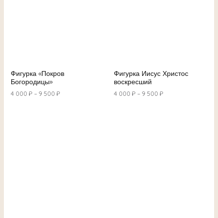
Фигурка «Покров
Фигурка Иисус Христос
Богородицы»
воскресший
4 000
₽
–
9 500
₽
4 000
₽
–
9 500
₽