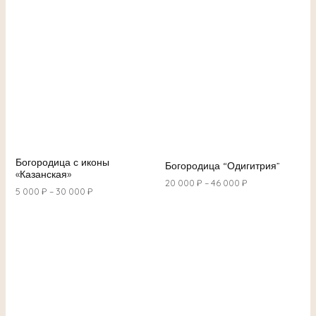
Богородица с иконы
Богородица “Одигитрия”
«Казанская»
20 000
₽
–
46 000
₽
5 000
₽
–
30 000
₽