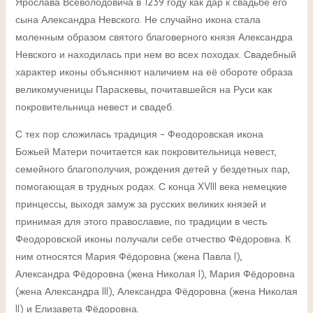
Ярослава Всеволодовича в 1239 году как дар к свадьбе его
сына Александра Невского. Не случайно икона стала
моленным образом святого благоверного князя Александра
Невского и находилась при нем во всех походах. Свадебный
характер иконы объясняют наличием на её обороте образа
великомученицы Параскевы, почитавшейся на Руси как
покровительница невест и свадеб.
С тех пор сложилась традиция – Феодоровская икона
Божьей Матери почитается как покровительница невест,
семейного благополучия, рождения детей у бездетных пар,
помогающая в трудных родах. С конца XVIII века немецкие
принцессы, выходя замуж за русских великих князей и
принимая для этого православие, по традиции в честь
Феодоровской иконы получали себе отчество Фёдоровна. К
ним относятся Мария Фёдоровна (жена Павла I),
Александра Фёдоровна (жена Николая I), Мария Фёдоровна
(жена Александра III), Александра Фёдоровна (жена Николая
II) и Елизавета Фёдоровна.