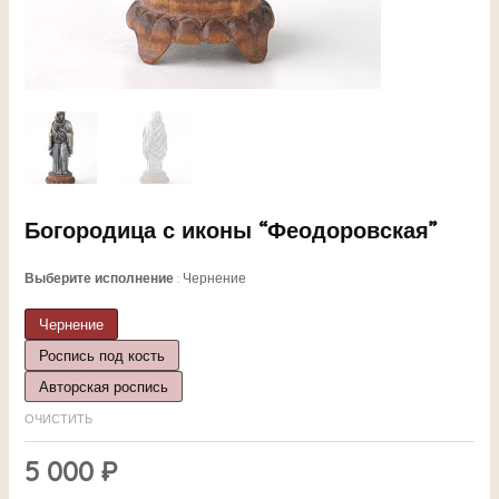
Богородица с иконы “Феодоровская”
ЕКЛЮЧАТЕЛЬ
Выберите исполнение
Чернение
Чернение
НЮ
Роспись под кость
Авторская роспись
ОЧИСТИТЬ
ЕКЛЮЧАТЕЛЬ
5 000
₽
НЮ