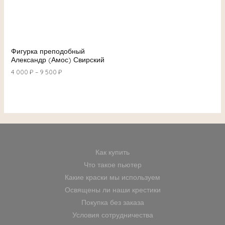
Фигурка преподобный
Александр (Амос) Свирский
4 000
₽
–
9 500
₽
Как купить
Что такое пьютер
Какие краски мы используем
Освящены ли наши крестики
Покупка без заказа
Условия сотрудничества