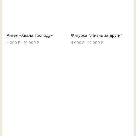
Ангел «Хвала Господу»
Фигурка “Жизнь за други”
4 000
₽
–
10 000
₽
4 000
₽
–
12 000
₽