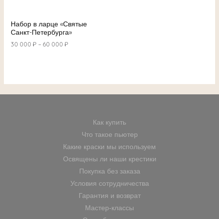
Набор в ларце «Святые
Санкт-Петербурга»
30 000
₽
–
60 000
₽
Как купить
Что такое пьютер
Какие краски мы используем
Освящены ли наши крестики
Покупка без заказа
Условия сотрудничества
Гарантия и возврат
Мастер-классы