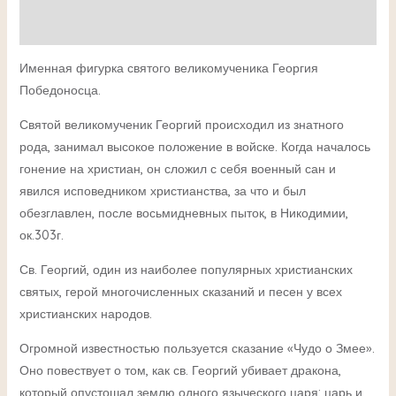
Детали
Именная фигурка святого великомученика Георгия
Победоносца.
Святой великомученик Георгий происходил из знатного
рода, занимал высокое положение в войске. Когда началось
гонение на христиан, он сложил с себя военный сан и
явился исповедником христианства, за что и был
обезглавлен, после восьмидневных пыток, в Никодимии,
ок.303г.
Св. Георгий, один из наиболее популярных христианских
святых, герой многочисленных сказаний и песен у всех
христианских народов.
Огромной известностью пользуется сказание «Чудо о Змее».
Оно повествует о том, как св. Георгий убивает дракона,
который опустошал землю одного языческого царя; царь и