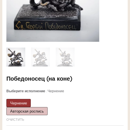
ЕКЛЮЧАТЕЛЬ
Победоносец (на коне)
НЮ
Выберите исполнение
Чернение
Чернение
Авторская роспись
ЕКЛЮЧАТЕЛЬ
ОЧИСТИТЬ
НЮ