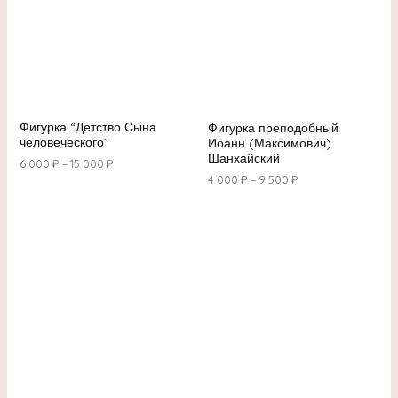
Фигурка “Детство Сына
Фигурка преподобный
человеческого”
Иоанн (Максимович)
Шанхайский
6 000
₽
–
15 000
₽
4 000
₽
–
9 500
₽