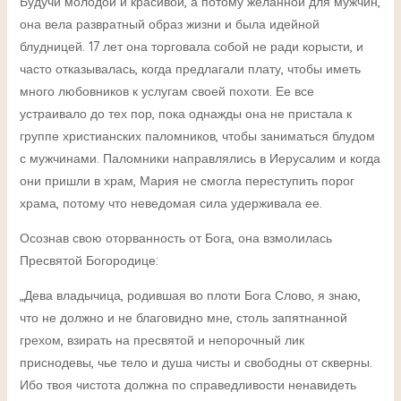
Будучи молодой и красивой, а потому желанной для мужчин,
она вела развратный образ жизни и была идейной
блудницей. 17 лет она торговала собой не ради корысти, и
часто отказывалась, когда предлагали плату, чтобы иметь
много любовников к услугам своей похоти. Ее все
устраивало до тех пор, пока однажды она не пристала к
группе христианских паломников, чтобы заниматься блудом
с мужчинами. Паломники направлялись в Иерусалим и когда
они пришли в храм, Мария не смогла переступить порог
храма, потому что неведомая сила удерживала ее.
Осознав свою оторванность от Бога, она взмолилась
Пресвятой Богородице:
„Дева владычица, родившая во плоти Бога Слово, я знаю,
что не должно и не благовидно мне, столь запятнанной
грехом, взирать на пресвятой и непорочный лик
приснодевы, чье тело и душа чисты и свободны от скверны.
Ибо твоя чистота должна по справедливости ненавидеть