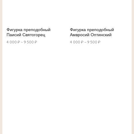
Фигурка преподобный
Фигурка преподобный
Паисий Святогорец
Амвросий Оптинский
4 000
₽
–
9 500
₽
4 000
₽
–
9 500
₽