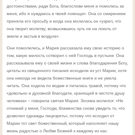
достоинствами, ради Бога, благослови меня и помолись за
меня, ибо я нуждаюсь в твоей помощи». Она со смирением
приняла его просьбу и когда она молилась он «узрел, что
она творит молитву, возвысившись чуть не на локоть от
земли и застыв в воздухе».
Они помолились, и Мария рассказала ему свою историю о
том, какую милость сотворил с ней Господь в пустыне. Она
рассказывала ему о своей жизни и слова благодарения Богу,
цитаты из священного писания исходили из уст Марии, хотя
она никогда не видела божественные книги и не умела
читать. Она ходила по водам и питалась травой, потому что
«довольно и духовной благодати, хранящей в чистоте душу
человека» – говорила святая Мария. Зосима молился: «Не
отнимай у меня, Господи, блаженства снова увидеть то, что
дозволил однажды лицезреть», потому что исходил от
Марии тот свет божественный, который наполняет нашу
жизнь радостью о Любви Божией к каждому из нас.