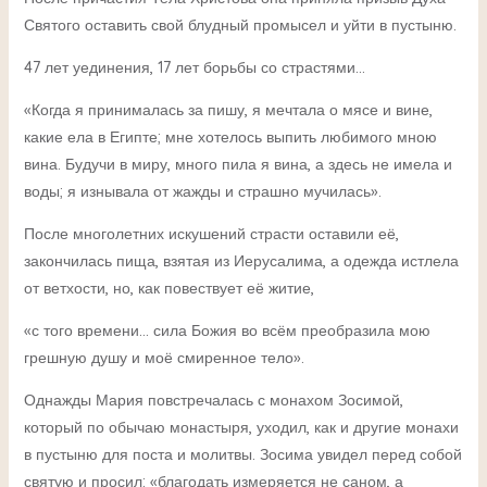
Святого оставить свой блудный промысел и уйти в пустыню.
47 лет уединения, 17 лет борьбы со страстями…
«Когда я принималась за пишу, я мечтала о мясе и вине,
какие ела в Египте; мне хотелось выпить любимого мною
вина. Будучи в миру, много пила я вина, а здесь не имела и
воды; я изнывала от жажды и страшно мучилась».
После многолетних искушений страсти оставили её,
закончилась пища, взятая из Иерусалима, а одежда истлела
от ветхости, но, как повествует её житие,
«с того времени… сила Божия во всём преобразила мою
грешную душу и моё смиренное тело».
Однажды Мария повстречалась с монахом Зосимой,
который по обычаю монастыря, уходил, как и другие монахи
в пустыню для поста и молитвы. Зосима увидел перед собой
святую и просил: «благодать измеряется не саном, а