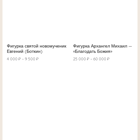
Фигурка Архангел Михаил —
Фигурка святой новомученик
«Благодать Божия»
Евгений (Боткин)
25 000
₽
–
60 000
₽
4 000
₽
–
9 500
₽