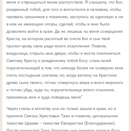
меня и отвращаться моим распутством. Я слышала, что Бог,
рожденный тобой, для того и воплотился в человека, чтобы
призвать грешников к покаянию, заступись за одинокую и ни
в ком не имеющею опоры, сделай, чтобы и мне было
дозволено войти в храм. Да не лишишь ты меня созерцания
Креста, на котором распятый во плоти Бог и сын твой
пролил кровь свою ради моего искупления. Повели,
владычица, открыть мне двери, чтобы я могла поклониться
Святому Кресту и рожденному тобой Богу; стань моей
поручительницей в том, что никогда более не оскверню мою
плоть постыдным соитием, но, когда взгляну на Крестное
древо сына твоего, тотчас отвергнусь мира и всего мирского
и тотчас уйду, куда ты, поручительница моего спасения,
прикажешь мне и куда поведешь меня”.
Через слезы и молитву она не только зашла в храм, но и
приняла Святых Христовых Таин в главном, центральном
таинстве Церкви – таинстве Евхаристии (Благодарении).
После причастия Тела Христова она приняла призыв Духа