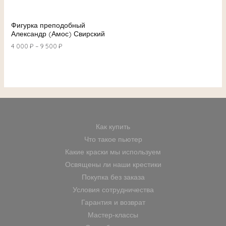
Фигурка преподобный
Александр (Амос) Свирский
4 000
₽
–
9 500
₽
Как купить
Что такое пьютер
Какие краски мы используем
Освящены ли наши крестики
Покупка без заказа
Условия сотрудничества
Гарантия и возврат
Мастер-классы