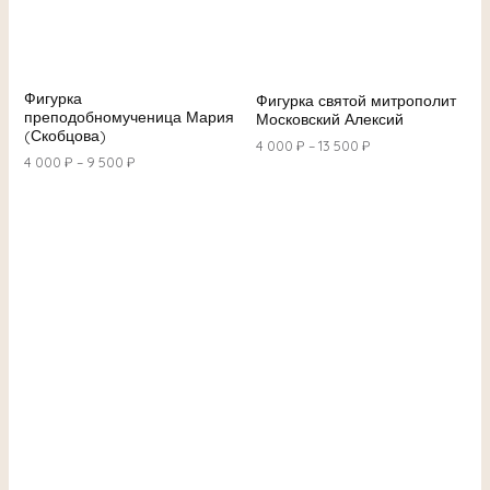
Фигурка
Фигурка святой митрополит
преподобномученица Мария
Московский Алексий
(Скобцова)
4 000
₽
–
13 500
₽
4 000
₽
–
9 500
₽