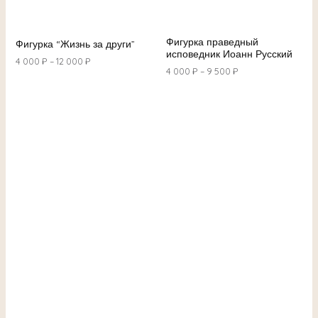
Фигурка праведный
Фигурка “Жизнь за други”
исповедник Иоанн Русский
4 000
₽
–
12 000
₽
4 000
₽
–
9 500
₽