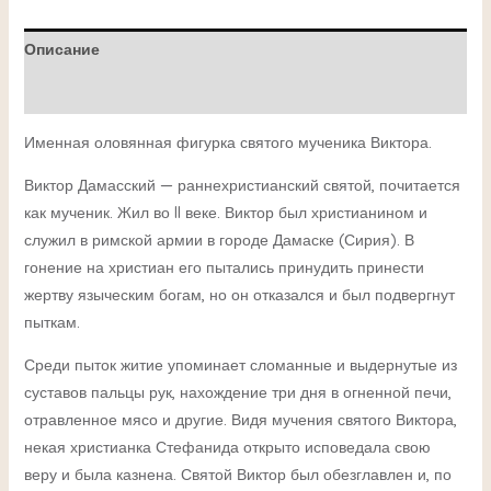
Описание
Детали
Именная оловянная фигурка святого мученика Виктора.
Виктор Дамасский — раннехристианский святой, почитается
как мученик. Жил во II веке. Виктор был христианином и
служил в римской армии в городе Дамаске (Сирия). В
гонение на христиан его пытались принудить принести
жертву языческим богам, но он отказался и был подвергнут
пыткам.
Среди пыток житие упоминает сломанные и выдернутые из
суставов пальцы рук, нахождение три дня в огненной печи,
отравленное мясо и другие. Видя мучения святого Виктора,
некая христианка Стефанида открыто исповедала свою
веру и была казнена. Святой Виктор был обезглавлен и, по