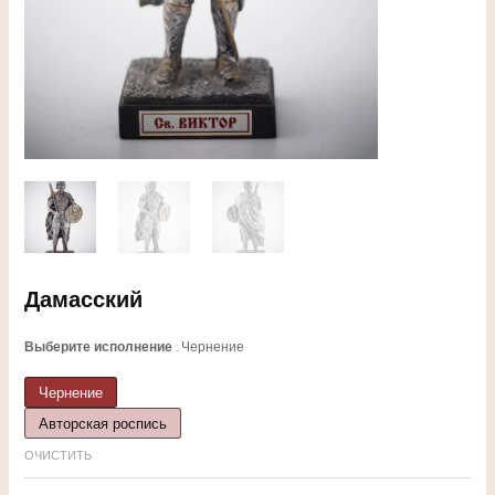
ЕКЛЮЧАТЕЛЬ
Дамасский
НЮ
Выберите исполнение
Чернение
Чернение
Авторская роспись
ЕКЛЮЧАТЕЛЬ
ОЧИСТИТЬ
НЮ