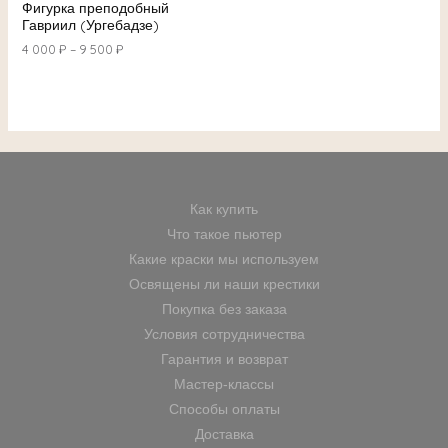
Фигурка преподобный
Гавриил (Ургебадзе)
4 000
₽
–
9 500
₽
Как купить
Что такое пьютер
Какие краски мы используем
Освящены ли наши крестики
Покупка без заказа
Условия сотрудничества
Гарантия и возврат
Мастер-классы
Способы оплаты
Доставка