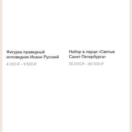
Набор в ларце «Святые
Фигурка праведный
Санкт-Петербурга»
исповедник Иоанн Русский
30 000
₽
–
60 000
₽
4 000
₽
–
9 500
₽