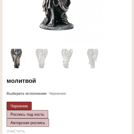
ЕКЛЮЧАТЕЛЬ
молитвой
НЮ
Выберите исполнение
Чернение
Чернение
Роспись под кость
ЕКЛЮЧАТЕЛЬ
Авторская роспись
ОЧИСТИТЬ
НЮ