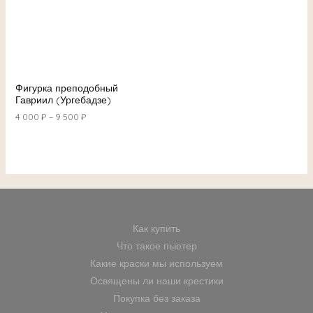
Фигурка преподобный
Гавриил (Ургебадзе)
4 000
₽
–
9 500
₽
Как купить
Что такое пьютер
Какие краски мы используем
Освящены ли наши крестики
Покупка без заказа