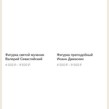
Фигурка святой мученик
Фигурка преподобный
Валерий Севастийский
Иоанн Дамаскин
4 000
₽
–
9 500
₽
4 000
₽
–
9 500
₽