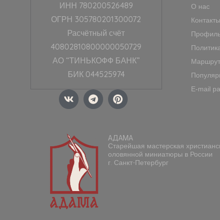
ИНН 780200526489
О нас
ОГРН 305780201300072
Контакт
Расчётный счёт
Профиль
40802810800000050729
Политик
АО “ТИНЬКОФФ БАНК”
Маршрут
БИК 044525974
Популяр
E-mail р
V
T
P
k
e
i
l
n
e
t
g
e
АДАМА
r
r
Старейшая мастерская христианс
a
e
оловянной миниатюры в России
m
s
г. Санкт-Петербург
t