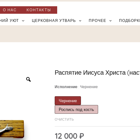
О НАС
КОНТАКТЫ
НИЙ УЮТ
ЦЕРКОВНАЯ УТВАРЬ
ПРОЧЕЕ
ПОДБОРК
Распятие Иисуса Христа (нас
Количество
товара
Исполнение
Чернение
Распятие
Иисуса
Чернение
Христа
Роспись под кость
(настенный
ОЧИСТИТЬ
плакетка-
крест)
12 000
₽