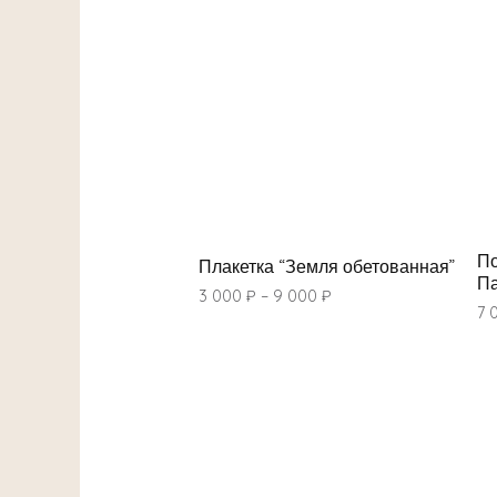
По
Плакетка “Земля обетованная”
П
3 000
₽
–
9 000
₽
7 