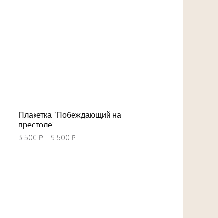
Плакетка “Побеждающий на
престоле”
3 500
₽
–
9 500
₽