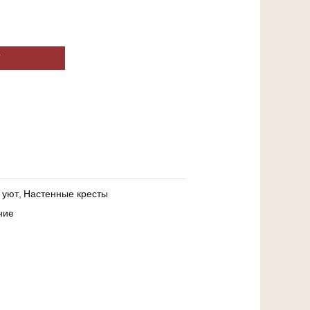
У
 уют
,
Настенные кресты
ние