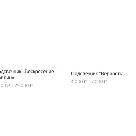
дсвечник «Воскресение —
Подсвечник “Верность”
авлин»
4 000
₽
–
7 000
₽
000
₽
–
22 000
₽