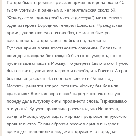
Потери были огромные: русская армия потеряла около 40
тысяч убитыми и ранеными, неприятельская около 60.
“Французская армия разбилась о русскую”
,–метко сказал
один из героев Бородина, генерал Ермолов. Французская
армия, удалившаяся от своих баз, не могла быстро
восстановить потери. Силы ее были надломлены.
Русская армия могла восстановить сражение. Солдаты и
офицеры жаждали боя, каждый был готов умереть, но не
пустить захватчиков в Москву. Но умереть было мало. Нужно
было выжить, уничтожить врага и освободить Россию. А враг
был все еще силен. На военном совете в Филях, под
Москвой, решался вопрос: оставить Москву без боя или
сражаться? Великая вера в свой народ и окончательную
победу дала Кутузову силы произнести слова: “Приказываю
отступать”. Кутузов правильно рассчитал, что Наполеон,
войдя в Москву, будет ждать мирных предложений русского
правительства. Таким образом русская армия выиграет
время для пополнения людьми и оружием, а народная