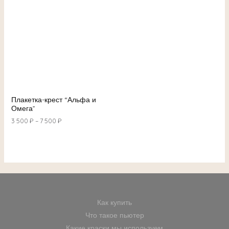
Плакетка-крест “Альфа и
Омега”
3 500
₽
–
7 500
₽
Как купить
Что такое пьютер
Какие краски мы используем