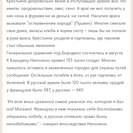
Крестьяне добровольно везли в отступавшую армию все, что
имели: продовольствие, овес, сено. А враг не мог получить у
них сена и фуража ни за деньги, ни силой. Насилия врага
вызывали “остервенение народа” (Пушкин). Многие сжигали
свои дома, запасы хлеба и корма скоту – лишь бы не попали
в руки врага. Крестьяне уходили в партизаны, где героизм
стал обычным явлением.
Генеральное сражение под Бородино состоялась в августе.
К Бородину Наполеон привел 135 тысяч солдат. Многих
пришлось оставить в захваченных городах для охраны путей
сообщения. Остальные погибли в боях, от рук партизан, от
болезней. В русской армии было 120 тысяч человек, орудий
у французов было 587, у русских — 640.
“Из всех моих сражений самое ужасное то, которое я дал
под Москвой. Французы в нем показали себя достойными
одержать победу, а русские стяжали право быть
непобедимыми” –
говорил впоследствии Наполеон.