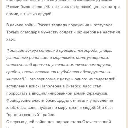
России было около 240 тысяч человек, разобщенных на три
армии, и тысяча орудий.
В начале войны Россия терпела поражения и отступала.
Только благодаря мужеству солдат и офицеров не наступил
хаос.
“Горящие вокруг селения и предместья города, улицы,
устланные ранеными и мертвыми, поля, умащенные
человеческой кровью и усеянные множеством трупов,
грабеж, насильствования и убийства обезоруженных
жителей”
– это зарисовка с натуры одного из свидетелей
вступления войск Наполеона в Витебск. Хаос стал
проростать в дисциплинированной армии французов.
Французские власти беспощадно отнимали у населения
хлеб, овес, сено, пуская по миру тысячи людей. Это был
“организованный” грабеж.
С первых дней война для народа стала Отечественной.