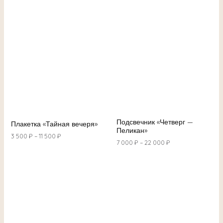
Подсвечник «Четверг —
Плакетка «Тайная вечеря»
Пеликан»
3 500
₽
–
11 500
₽
7 000
₽
–
22 000
₽