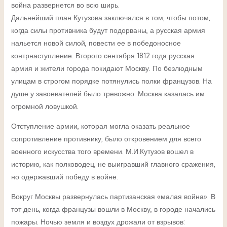
война развернется во всю ширь.
Дальнейший план Кутузова заключался в том, чтобы потом,
когда силы противника будут подорваны, а русская армия
нальется новой силой, повести ее в победоносное
контрнаступление. Второго сентября 1812 года русская
армия и жители города покидают Москву. По безлюдным
улицам в строгом порядке потянулись полки французов. На
душе у завоевателей было тревожно. Москва казалась им
огромной ловушкой.
Отступление армии, которая могла оказать реальное
сопротивление противнику, было откровением для всего
военного искусства того времени. М.И.Кутузов вошел в
историю, как полководец, не выигравший главного сражения,
но одержавший победу в войне.
Вокруг Москвы развернулась партизанская «малая война». В
тот день, когда французы вошли в Москву, в городе начались
пожары. Ночью земля и воздух дрожали от взрывов: