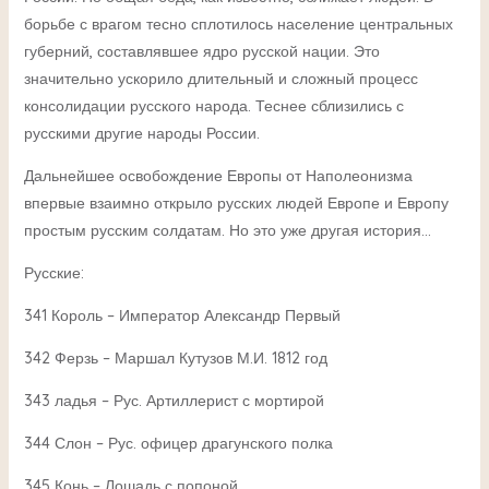
борьбе с врагом тесно сплотилось население центральных
губерний, составлявшее ядро русской нации. Это
значительно ускорило длительный и сложный процесс
консолидации русского народа. Теснее сблизились с
русскими другие народы России.
Дальнейшее освобождение Европы от Наполеонизма
впервые взаимно открыло русских людей Европе и Европу
простым русским солдатам. Но это уже другая история…
Русские:
341 Король – Император Александр Первый
342 Ферзь – Маршал Кутузов М.И. 1812 год
343 ладья – Рус. Артиллерист с мортирой
344 Слон – Рус. офицер драгунского полка
345 Конь – Лошадь с попоной