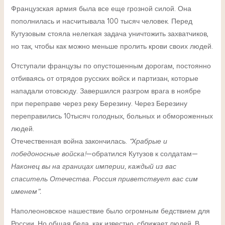
Французская армия была все еще грозной силой. Она
пополнилась и насчитывала 100 тысяч человек. Перед
Кутузовым стояла нелегкая задача уничтожить захватчиков,
но так, чтобы как можно меньше пролить крови своих людей.
Отступали французы по опустошенным дорогам, постоянно
отбиваясь от отрядов русских войск и партизан, которые
нападали отовсюду. Завершился разгром врага в ноябре
при переправе через реку Березину. Через Березину
переправились 10тысяч голодных, больных и обмороженных
людей.
Отечественная война закончилась.
“Храбрые и
победоносные войска!
—обратился Кутузов к солдатам—
Наконец вы на границах империи, каждый из вас
спаситель Отечества. Россия приветствует вас сим
именем”.
Наполеоновское нашествие было огромным бедствием для
России. Но общая беда, как известно, сближает людей. В