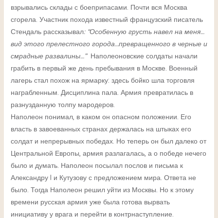
взрывались склады с боеприпасами. Почти вся Москва
сгорела. Участник похода известный французский писатель
Стендаль рассказывал
: “Особенную грусть навел на меня…
вид этого прелестного города…превращенного в черные и
смрадные развалины…”
Наполеоновские солдаты начали
грабить в первый же день пребывания в Москве. Военный
лагерь стал похож на ярмарку: здесь бойко шла торговля
награбленным. Дисциплина пала. Армия превратилась в
разнузданную толпу мародеров.
Наполеон понимал, в каком он опасном положении. Его
власть в завоеванных странах держалась на штыках его
солдат и непрерывных победах. Но теперь он был далеко от
Центральной Европы, армия разлагалась, а о победе нечего
было и думать. Наполеон посылал послов и письма к
Александру I и Кутузову с предложением мира. Ответа не
было. Тогда Наполеон решил уйти из Москвы. Но к этому
времени русская армия уже была готова вырвать
инициативу у врага и перейти в контрнаступление.