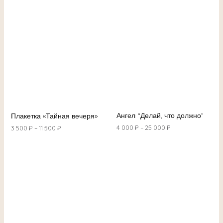
Ангел “Делай, что должно”
Плакетка «Тайная вечеря»
4 000
₽
–
25 000
₽
3 500
₽
–
11 500
₽