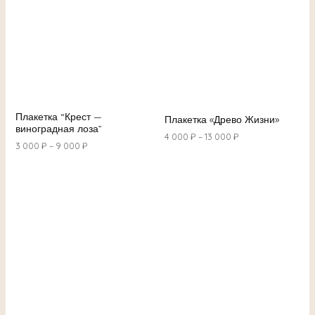
Плакетка “Крест —
Плакетка «Древо Жизни»
виноградная лоза”
4 000
₽
–
13 000
₽
3 000
₽
–
9 000
₽