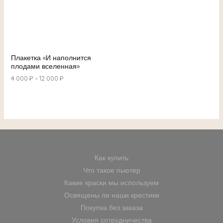
Плакетка «И наполнится
плодами вселенная»
4 000
₽
–
12 000
₽
Как купить
Что такое пьютер
Какие краски мы используем
Освящены ли наши крестики
Покупка без заказа
Условия сотрудничества