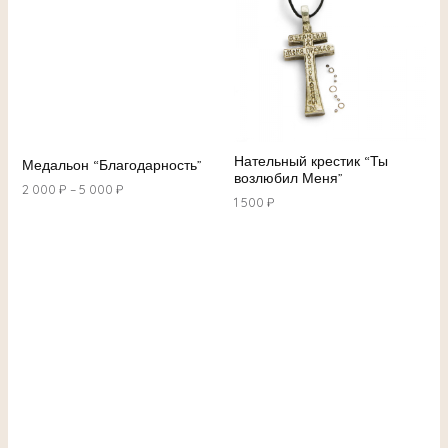
Нательный крестик “Ты
Медальон “Благодарность”
возлюбил Меня”
2 000
₽
–
5 000
₽
1 500
₽