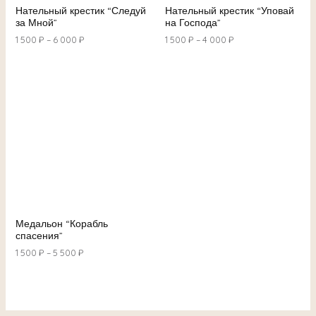
Нательный крестик “Следуй
Нательный крестик “Уповай
за Мной”
на Господа”
1 500
₽
–
6 000
₽
1 500
₽
–
4 000
₽
Медальон “Корабль
спасения”
1 500
₽
–
5 500
₽