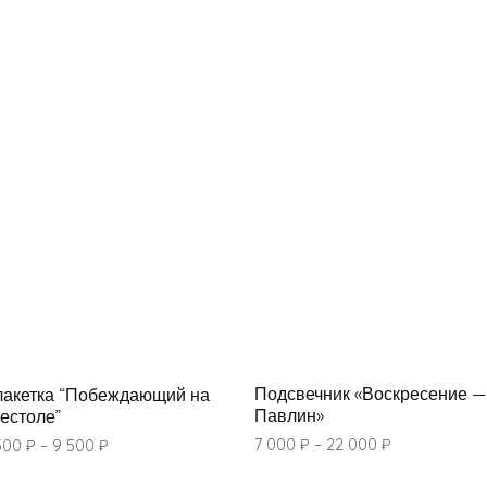
Подсвечник «Воскресение —
акетка “Побеждающий на
Павлин»
естоле”
7 000
₽
–
22 000
₽
500
₽
–
9 500
₽