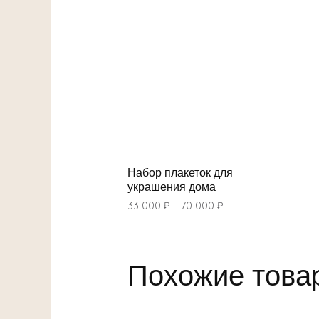
Набор плакеток для
украшения дома
33 000
₽
–
70 000
₽
Похожие това