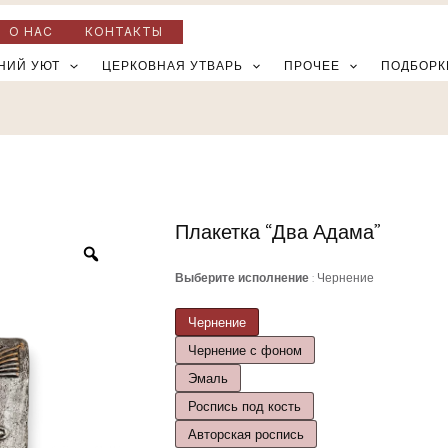
О НАС
КОНТАКТЫ
НИЙ УЮТ
ЦЕРКОВНАЯ УТВАРЬ
ПРОЧЕЕ
ПОДБОРК
Плакетка “Два Адама”
Количество
товара
Выберите исполнение
Чернение
Плакетка
"Два
Чернение
Адама"
Чернение с фоном
Эмаль
Роспись под кость
Авторская роспись