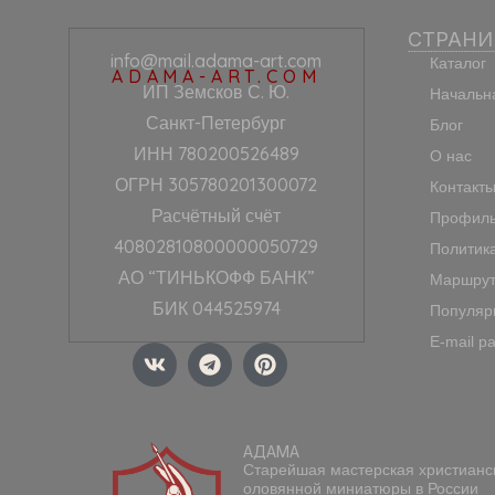
СТРАН
info@mail.adama-art.com
Каталог
ADAMA-ART.COM
ИП Земсков С. Ю.
Начальн
Санкт-Петербург
Блог
ИНН 780200526489
О нас
ОГРН 305780201300072
Контакт
Расчётный счёт
Профиль
40802810800000050729
Политик
АО “ТИНЬКОФФ БАНК”
Маршрут
БИК 044525974
Популяр
E-mail р
V
T
P
k
e
i
l
n
e
t
g
e
АДАМА
r
r
Старейшая мастерская христианс
a
e
оловянной миниатюры в России