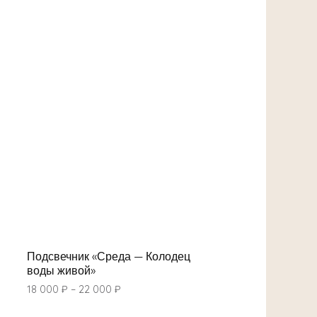
Подсвечник «Среда — Колодец
воды живой»
18 000
₽
–
22 000
₽