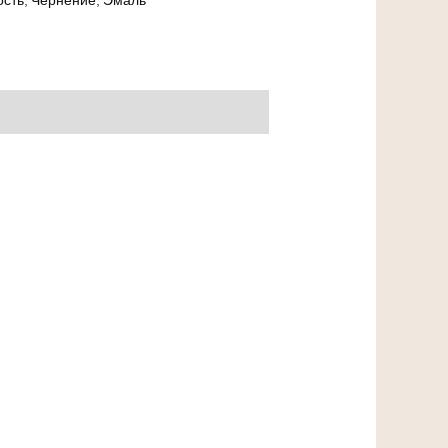
ость
,
Чернение
,
Эмаль