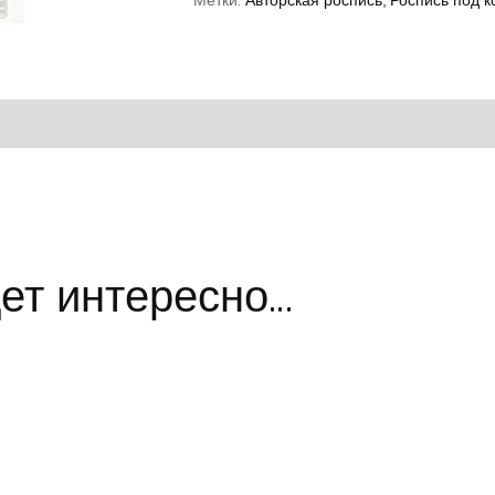
Метки:
Авторская роспись
,
Роспись под к
ет интересно…