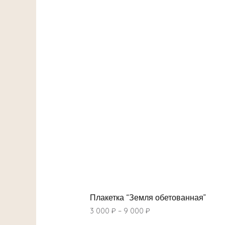
Плакетка “Земля обетованная”
3 000
₽
–
9 000
₽