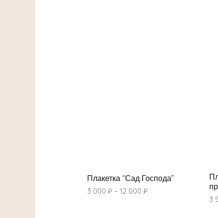
Пл
Плакетка “Сад Господа”
пр
3 000
₽
–
12 000
₽
3 