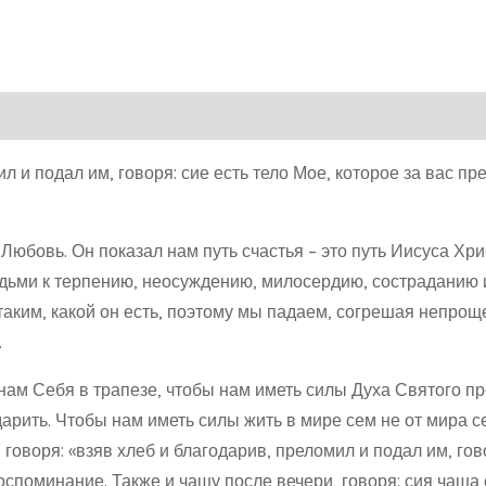
л и подал им, говоря: сие есть тело Мое, которое за вас пр
 Любовь. Он показал нам путь счастья – это путь Иисуса Хри
дьми к терпению, неосуждению, милосердию, состраданию и 
 таким, какой он есть, поэтому мы падаем, согрешая непро
.
 нам Себя в трапезе, чтобы нам иметь силы Духа Святого пр
дарить. Чтобы нам иметь силы жить в мире сем не от мира се
говоря: «взяв хлеб и благодарив, преломил и подал им, гово
оспоминание. Также и чашу после вечери, говоря: сия чаша