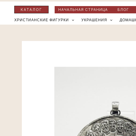
Перейти
КАТАЛОГ
НАЧАЛЬНАЯ СТРАНИЦА
БЛОГ
к
ХРИСТИАНСКИЕ ФИГУРКИ
УКРАШЕНИЯ
ДОМАШ
содержимому