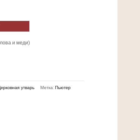
У
лова и меди)
ерковная утварь
Метка:
Пьютер