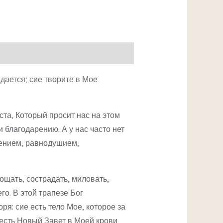
едается; сие творите в Мое
ста, Который просит нас на этом
благодарению. А у нас часто нет
щением, равнодушием,
ощать, сострадать, миловать,
го. В этой трапезе Бог
ря: сие есть тело Мое, которое за
 есть Новый Завет в Моей крови,