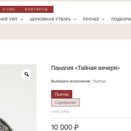
О НАС
КОНТАКТЫ
НИЙ УЮТ
ЦЕРКОВНАЯ УТВАРЬ
ПРОЧЕЕ
ПОДБОРК
Панагия «Тайная вечеря»
Количество
товара
Выберите исполнение
Пьютер
Панагия
«Тайная
Пьютер
вечеря»
Серебрение
ОЧИСТИТЬ
10 000
₽