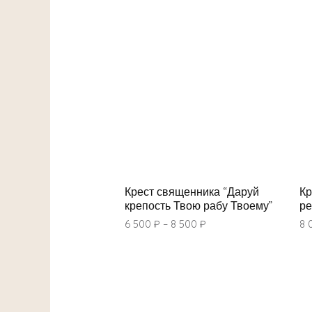
Крест священника “Даруй
Кр
крепость Твою рабу Твоему”
ре
6 500
₽
–
8 500
₽
8 