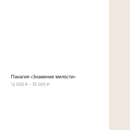
Панагия «Знамение милости»
12 000
₽
–
35 000
₽