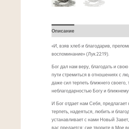
Описание
Детали
«И, взяв хлеб и благодарив, преломи
воспоминание» (Лук.22:19).
Бог дал нам веру, благодать и свою
пути стремиться в отношениях с лю
даже сил терпеть ближнего своего,
неблагодарностью Богу и ближнему
И Бог отдает нам Себя, предлагает
терпеть, надеяться, любить и благо
устанавливает с нами Новый Завет, 
вас предается; сие творите в Мое в