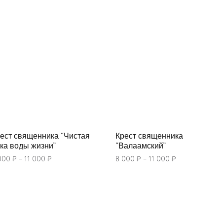
ест священника “Чистая
Крест священника
ка воды жизни”
“Валаамский”
000
₽
–
11 000
₽
8 000
₽
–
11 000
₽