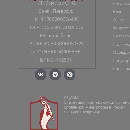
ИП Земсков С. Ю.
Начальн
Санкт-Петербург
Блог
ИНН 780200526489
О нас
ОГРН 305780201300072
Контакт
Расчётный счёт
Профиль
40802810800000050729
Политик
АО “ТИНЬКОФФ БАНК”
Маршрут
БИК 044525974
Популяр
E-mail р
V
T
P
k
e
i
l
n
e
t
g
e
АДАМА
r
r
Старейшая мастерская христианс
a
e
оловянной миниатюры в России
m
s
г. Санкт-Петербург
t