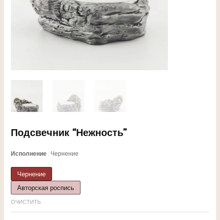
ЕКЛЮЧАТЕЛЬ
Подсвечник “Нежность”
НЮ
Исполнение
Чернение
Чернение
Авторская роспись
ЕКЛЮЧАТЕЛЬ
ОЧИСТИТЬ
НЮ