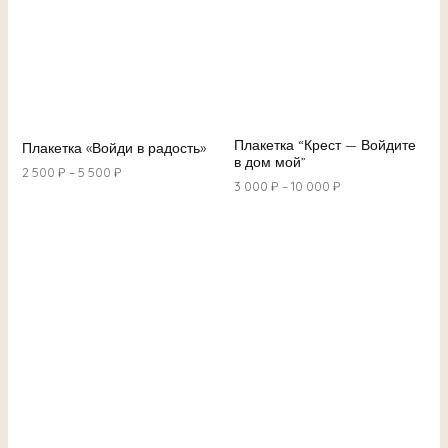
Плакетка “Крест — Войдите
Плакетка «Войди в радость»
в дом мой”
2 500
₽
–
5 500
₽
3 000
₽
–
10 000
₽