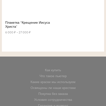
Плакетка “Крещение Иисуса
Христа”
6 000
₽
–
27 000
₽
Как купить
Что такое пьютер
Какие краски мы используем
Освящены ли наши крестики
Покупка без заказа
Условия сотрудничества
Гарантия и возврат