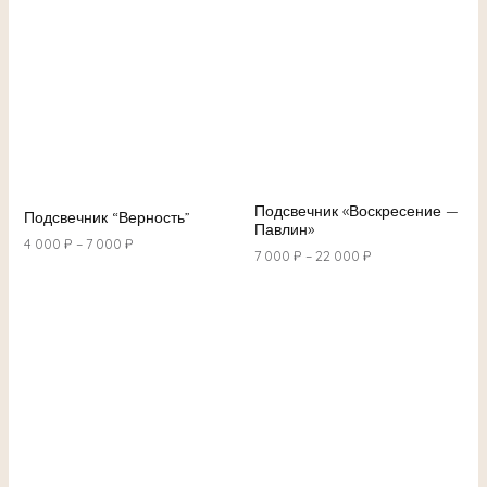
Подсвечник «Воскресение —
Подсвечник “Верность”
Павлин»
4 000
₽
–
7 000
₽
7 000
₽
–
22 000
₽