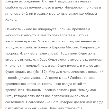
которая их соединяет. Сильный защищает и утешает
слабого через нежное слово и дело. Интересно, что и лев и
ягненок в Библии в разных местах выступают как образы
Христа.
Нежность никого не игнорирует. Если мы проявляем
нежность к кому-то, а кем-то пренебрегаем – это не
настоящее чувство. Можно говорить о том, что нежность —
это одно из свойств Божьего Царства Мессии. Например, у
пророка Исаии есть такие слова: «Тогда волк будет жить
вместе с ягненком, и барс будет лежать вместе с козленком;
и теленок, и молодой лев, и вол будут вместе, и малое дитя
будет водить их» (Ис. 11:6). Мир для человеческих отношений
– необходимое условие. А кроме мира? Любовь, которая
проявляется через нежность, – это всегда какой-то
преизбыток. Нежность – словно осколок рая. Невидимая
нить, которая связывает нас с утраченным райским
состоянием. Благословение Бога, которое дается нам всегда
с избытком, и никак иначе. Ведь мир становится