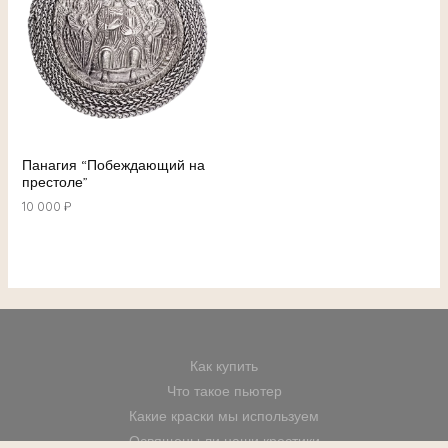
Панагия “Побеждающий на
престоле”
10 000
₽
Как купить
Что такое пьютер
Какие краски мы используем
Освящены ли наши крестики