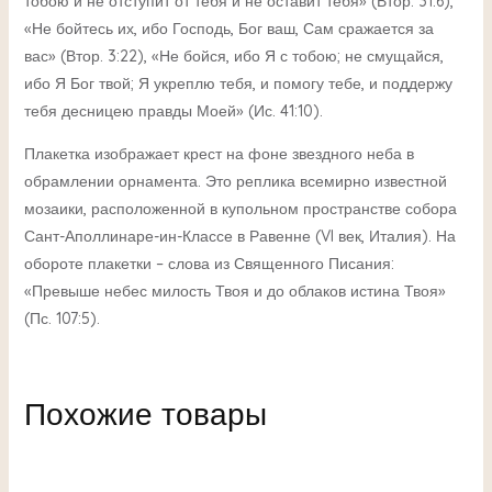
тобою и не отступит от тебя и не оставит тебя» (Втор. 31:6),
«Не бойтесь их, ибо Господь, Бог ваш, Сам сражается за
вас» (Втор. 3:22), «Не бойся, ибо Я с тобою; не смущайся,
ибо Я Бог твой; Я укреплю тебя, и помогу тебе, и поддержу
тебя десницею правды Моей» (Ис. 41:10).
Плакетка изображает крест на фоне звездного неба в
обрамлении орнамента. Это реплика всемирно известной
мозаики, расположенной в купольном пространстве собора
Сант-Аполлинаре-ин-Классе в Равенне (VI век, Италия). На
обороте плакетки – слова из Священного Писания:
«Превыше небес милость Твоя и до облаков истина Твоя»
(Пс. 107:5).
Похожие товары