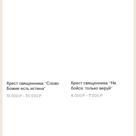
Крест священника “Не
Крест священника “Слово
бойся, только веруй”
Божие есть истина”
8 000
₽
–
11 000
₽
10 000
₽
–
30 000
₽