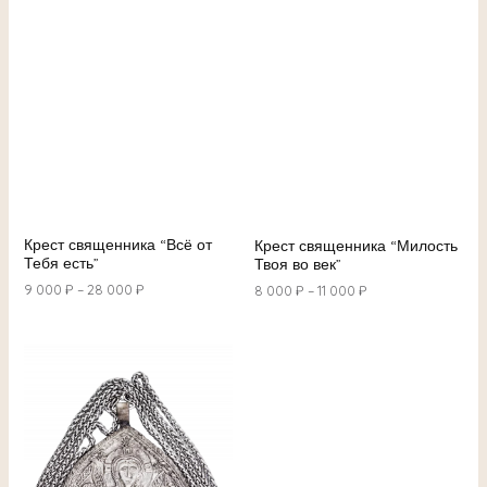
Крест священника “Всё от
Крест священника “Милость
Тебя есть”
Твоя во век”
9 000
₽
–
28 000
₽
8 000
₽
–
11 000
₽