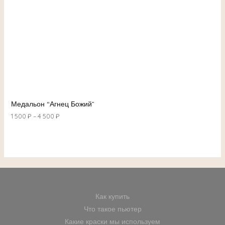
Медальон “Агнец Божий”
1 500
₽
–
4 500
₽
Как купить
Что такое пьютер
Какие краски мы используем