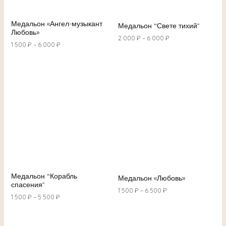
Медальон «Ангел-музыкант
Медальон “Свете тихий”
Любовь»
2 000
₽
–
6 000
₽
1 500
₽
–
6 000
₽
Медальон “Корабль
Медальон «Любовь»
спасения”
1 500
₽
–
6 500
₽
1 500
₽
–
5 500
₽