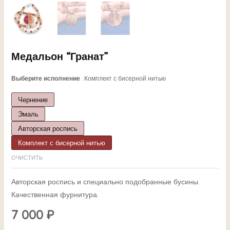
Медальон “Гранат”
Выберите исполнение
Комплект с бисерной нитью
Чернение
Эмаль
ЕКЛЮЧАТЕЛЬ
Авторская роспись
Комплект с бисерной нитью
НЮ
ОЧИСТИТЬ
Авторская роспись и специально подобранные бусины.
Качественная фурнитура.
ЕКЛЮЧАТЕЛЬ
7 000
₽
НЮ