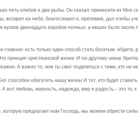
лько пять хлебов и две рыбы. Он сказал: принесите их Мне с
бы, воззрел на небо, благословил и, преломив, дал хлебы уч
я кусков двенадцать коробов полных; а евших было около 
 главное: есть только один способ стать богатым: «Идите, р
то принцип христианской жизни. И по-другому никак. Крите
не важно. А важно то, чем ты смог поделиться с теми, кто не 
г способен обогатить нашу жизнь! И тот, кто будет ставить 
 А вот любовь, верность, надежда, мир и радость – это то, 
е, которую предлагает нам Господь, мы можем обрести силы