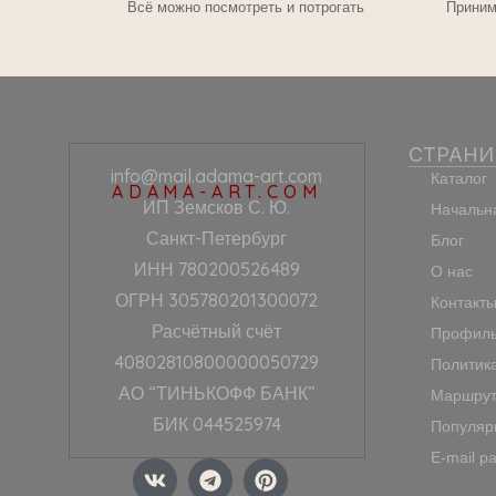
Всё можно посмотреть и потрогать
Приним
СТРАН
info@mail.adama-art.com
Каталог
ADAMA-ART.COM
ИП Земсков С. Ю.
Начальн
Санкт-Петербург
Блог
ИНН 780200526489
О нас
ОГРН 305780201300072
Контакт
Расчётный счёт
Профиль
40802810800000050729
Политик
АО “ТИНЬКОФФ БАНК”
Маршрут
БИК 044525974
Популяр
E-mail р
V
T
P
k
e
i