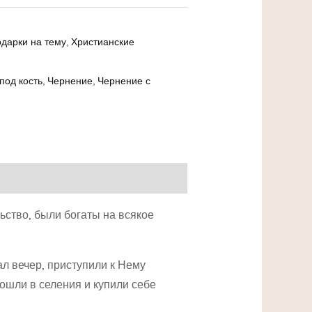
дарки на тему
,
Христианские
под кость
,
Чернение
,
Чернение с
льство, были богаты на всякое
ал вечер, приступили к Нему
пошли в селения и купили себе