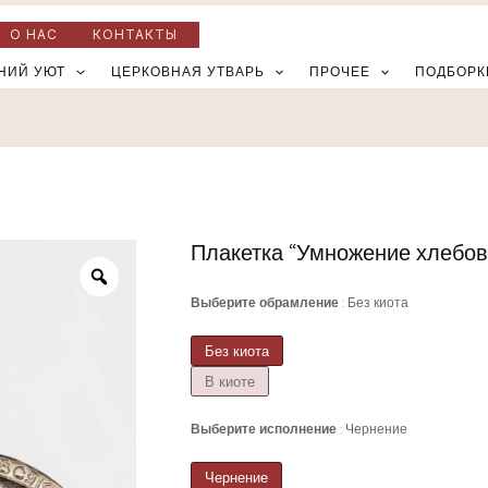
О НАС
КОНТАКТЫ
НИЙ УЮТ
ЦЕРКОВНАЯ УТВАРЬ
ПРОЧЕЕ
ПОДБОРК
Плакетка “Умножение хлебов
Количество
товара
Выберите обрамление
Без киота
Плакетка
"Умножение
Без киота
хлебов"
В киоте
Выберите исполнение
Чернение
Чернение