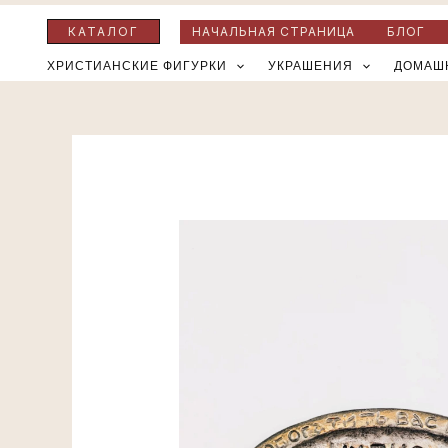
Перейти
КАТАЛОГ
НАЧАЛЬНАЯ СТРАНИЦА
БЛОГ
к
ХРИСТИАНСКИЕ ФИГУРКИ
УКРАШЕНИЯ
ДОМАШ
содержимому