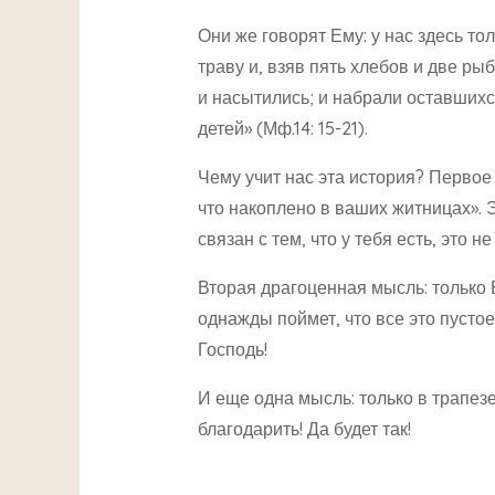
Они же говорят Ему: у нас здесь то
траву и, взяв пять хлебов и две ры
и насытились; и набрали оставшихс
детей» (Мф.14: 15-21).
Чему учит нас эта история? Первое и
что накоплено в ваших житницах». Э
связан с тем, что у тебя есть, это 
Вторая драгоценная мысль: только Бо
однажды поймет, что все это пустое.
Господь!
И еще одна мысль: только в трапез
благодарить! Да будет так!