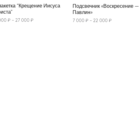
акетка “Крещение Иисуса
Подсвечник «Воскресение —
иста”
Павлин»
000
₽
–
27 000
₽
7 000
₽
–
22 000
₽