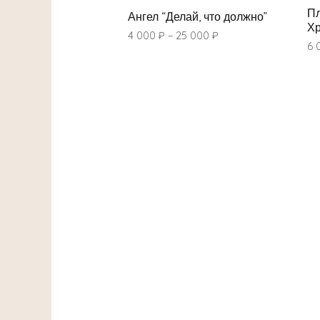
Пл
Ангел “Делай, что должно”
Хр
4 000
₽
–
25 000
₽
6 