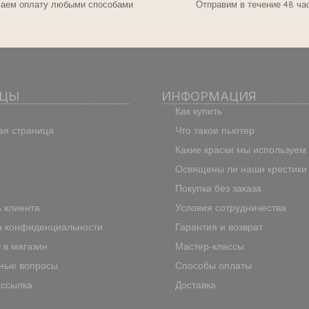
аем оплату любыми способами
Отправим в течение 48 ча
ИЦЫ
ИНФОРМАЦИЯ
Как купить
ая страница
Что такое пьютер
Какие краски мы используем
Освящены ли наши крестики
ы
Покупка без заказа
 клиента
Условия сотрудничества
а конфиденциальности
Гарантия и возврат
 в магазин
Мастер-классы
ные вопросы
Способы оплаты
ассылка
Доставка