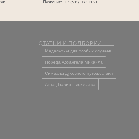
сов
Позвоните: +7 (911) 096-11-21
СТАТЬИ И ПОДБОРКИ
Медальоны для особых случаев
Победа Архангела Михаила
Символы духовного путешествия
Агнец Божий в искусстве