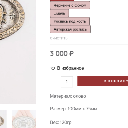
Чернение с фоном
Эмаль
Роспись под кость
Авторская роспись
ОЧИСТИТЬ
3 000
₽
В избранное
В КОРЗИН
Материал: олово
Размер: 100мм х 75мм
Вес: 120гр