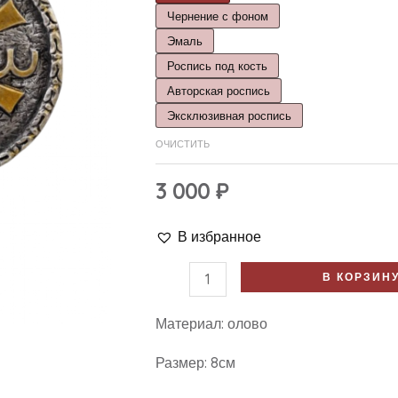
Чернение с фоном
Эмаль
Роспись под кость
Авторская роспись
Эксклюзивная роспись
ОЧИСТИТЬ
3 000
₽
В избранное
В КОРЗИН
Материал: олово
Размер: 8см