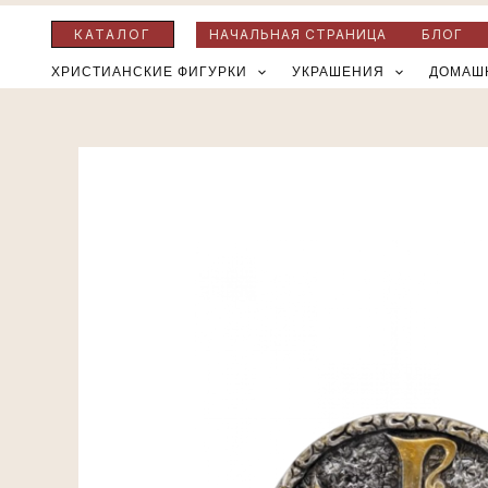
Перейти
КАТАЛОГ
НАЧАЛЬНАЯ СТРАНИЦА
БЛОГ
к
ХРИСТИАНСКИЕ ФИГУРКИ
УКРАШЕНИЯ
ДОМАШ
содержимому