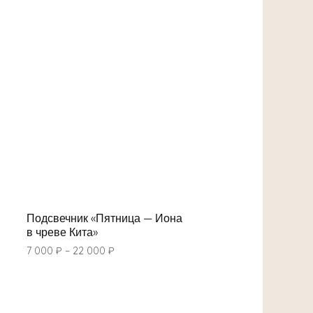
Подсвечник «Пятница — Иона
в чреве Кита»
7 000
₽
–
22 000
₽