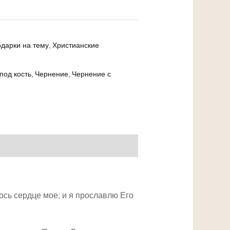
дарки на тему
,
Христианские
под кость
,
Чернение
,
Чернение с
ось сердце мое; и я прославлю Его