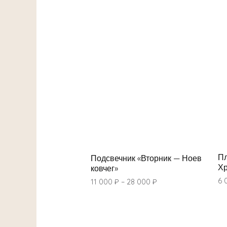
Пл
Подсвечник «Вторник — Ноев
Хр
ковчег»
6 
11 000
₽
–
28 000
₽