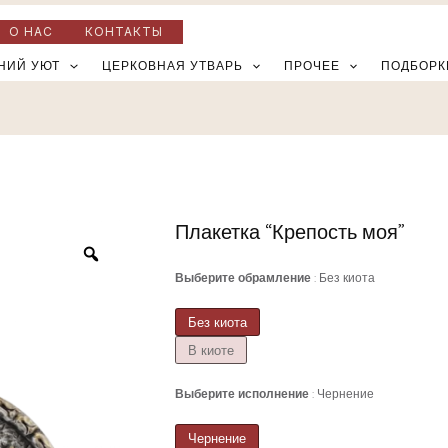
О НАС
КОНТАКТЫ
НИЙ УЮТ
ЦЕРКОВНАЯ УТВАРЬ
ПРОЧЕЕ
ПОДБОРК
Плакетка “Крепость моя”
Количество
товара
Выберите обрамление
Без киота
Плакетка
"Крепость
Без киота
моя"
В киоте
Выберите исполнение
Чернение
Чернение