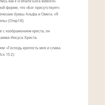
ись как к «Печати Бога живого».
й форме, что «Бог присутствует».
еческие буквы Альфа и Омега. «Я
ь» (Откр.1:8).
е с изображением креста, он
рамма Иисуса Христа.
ем: «Господь крепость моя и слава
х. 15:2).