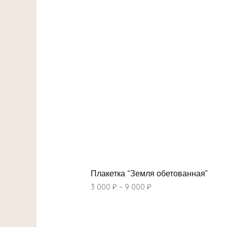
Плакетка “Земля обетованная”
3 000
₽
–
9 000
₽