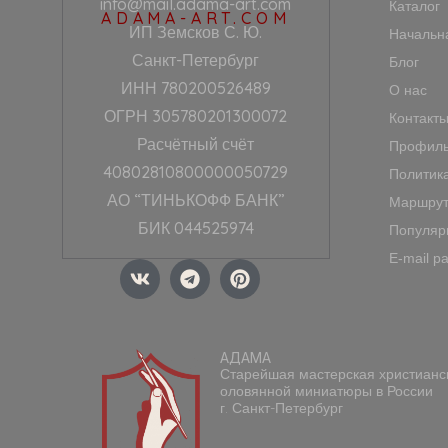
info@mail.adama-art.com
Каталог
ADAMA-ART.COM
ИП Земсков С. Ю.
Начальн
Санкт-Петербург
Блог
ИНН 780200526489
О нас
ОГРН 305780201300072
Контакт
Расчётный счёт
Профиль
40802810800000050729
Политик
АО “ТИНЬКОФФ БАНК”
Маршрут
БИК 044525974
Популяр
E-mail р
V
T
P
k
e
i
l
n
e
t
g
e
АДАМА
r
r
Старейшая мастерская христианс
a
e
оловянной миниатюры в России
m
s
г. Санкт-Петербург
t