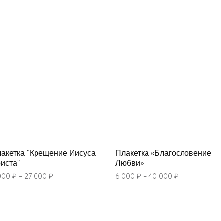
акетка “Крещение Иисуса
Плакетка «Благословение
иста”
Любви»
000
₽
–
27 000
₽
6 000
₽
–
40 000
₽