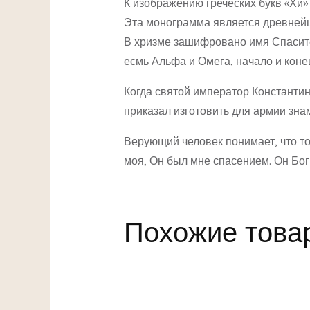
К изображению греческих букв «Хи» 
Эта монограмма является древнейш
В хризме зашифровано имя Спасите
есмь Альфа и Омега, начало и конец,
Когда святой император Константин
приказал изготовить для армии зн
Верующий человек понимает, что то
моя, Он был мне спасением. Он Бог м
Похожие това