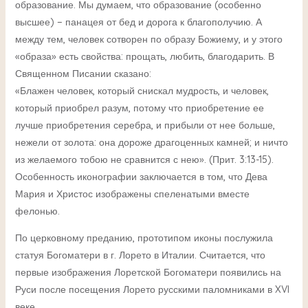
образование. Мы думаем, что образование (особенно
высшее) − панацея от бед и дорога к благополучию. А
между тем, человек сотворен по образу Божиему, и у этого
«образа» есть свойства: прощать, любить, благодарить. В
Священном Писании сказано:
«Блажен человек, который снискал мудрость, и человек,
который приобрел разум, потому что приобретение ее
лучше приобретения серебра, и прибыли от нее больше,
нежели от золота: она дороже драгоценных камней; и ничто
из желаемого тобою не сравнится с нею». (Прит. 3:13-15).
Особенность иконографии заключается в том, что Дева
Мария и Христос изображены спеленатыми вместе
фелонью.
По церковному преданию, прототипом иконы послужила
статуя Богоматери в г. Лорето в Италии. Считается, что
первые изображения Лоретской Богоматери появились на
Руси после посещения Лорето русскими паломниками в XVI
веке.