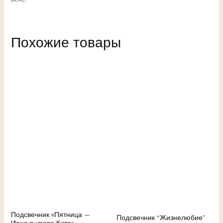
Похожие товары
Подсвечник «Пятница —
Подсвечник “Жизнелюбие”
Иона в чреве Кита»