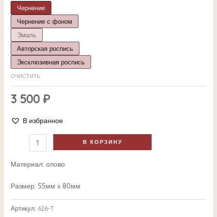
Чернение
Чернение с фоном
Эмаль
Авторская роспись
Эксклюзивная роспись
ОЧИСТИТЬ
3 500
₽
В избранное
В КОРЗИНУ
Материал: олово
Размер: 55мм х 80мм
Артикул:
626-T