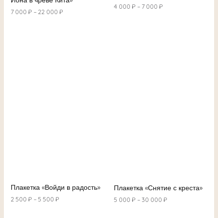
4 000
₽
–
7 000
₽
7 000
₽
–
22 000
₽
Плакетка «Войди в радость»
Плакетка «Снятие с креста»
2 500
₽
–
5 500
₽
5 000
₽
–
30 000
₽