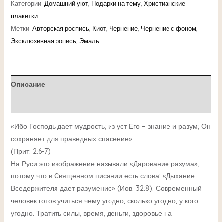
Категории:
Домашний уют
,
Подарки на тему
,
Христианские
плакетки
Метки:
Авторская роспись
,
Киот
,
Чернение
,
Чернение с фоном
,
Эксклюзивная ропись
,
Эмаль
Описание
Детали
«Ибо Господь дает мудрость; из уст Его − знание и разум; Он
сохраняет для праведных спасение»
(Прит. 2:6-7)
На Руси это изображение называли «Дарование разума»,
потому что в Священном писании есть слова: «Дыхание
Вседержителя дает разумение» (Иов. 32:8). Современный
человек готов учиться чему угодно, сколько угодно, у кого
угодно. Тратить силы, время, деньги, здоровье на