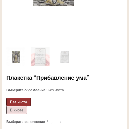
ЕКЛЮЧАТЕЛЬ
Плакетка “Прибавление ума”
НЮ
Выберите обрамление
Без киота
Без киота
В киоте
ЕКЛЮЧАТЕЛЬ
Выберите исполнение
Чернение
НЮ