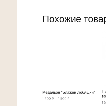
Похожие това
На
Медальон “Блажен любящий”
во
1 500
₽
–
4 500
₽
1 