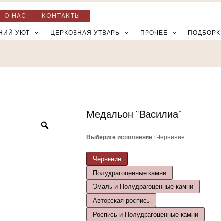
О НАС
КОНТАКТЫ
НИЙ УЮТ
ЦЕРКОВНАЯ УТВАРЬ
ПРОЧЕЕ
ПОДБОРК
Медальон “Василиа”
Количество
товара
Выберите исполнение
Чернение
Медальон
"Василиа"
Чернение
Полудрагоценные камни
Эмаль и Полудрагоценные камни
Авторская роспись
Роспись и Полудрагоценные камни