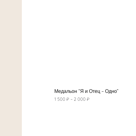
Медальон “Я и Отец – Одно”
1 500
₽
–
2 000
₽