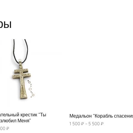
ры
тельный крестик “Ты
Медальон “Корабль спасени
злюбил Меня”
1 500
₽
–
5 500
₽
500
₽