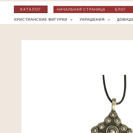
Перейти
КАТАЛОГ
НАЧАЛЬНАЯ СТРАНИЦА
БЛОГ
к
ХРИСТИАНСКИЕ ФИГУРКИ
УКРАШЕНИЯ
ДОМАШ
содержимому