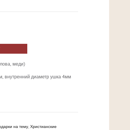
У
лова, меди)
м, внутренний диаметр ушка 4мм
одарки на тему
,
Христианские