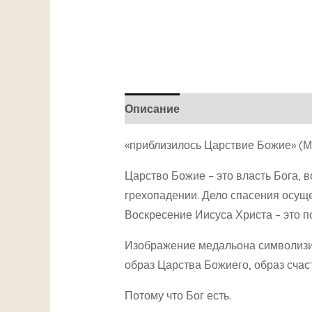
Описание
Детали
«приблизилось Царствие Божие» (Мк.
Царство Божие – это власть Бога, 
грехопадении. Дело спасения осущ
Воскресение Иисуса Христа – это по
Изображение медальона символизиру
образ Царства Божиего, образ счас
Потому что Бог есть.