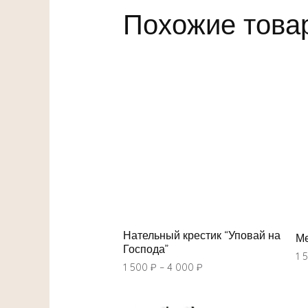
Похожие това
Нательный крестик “Уповай на
Ме
Господа”
1 
1 500
₽
–
4 000
₽