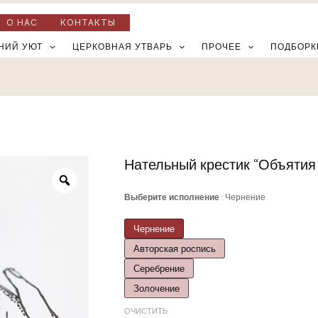
О НАС
КОНТАКТЫ
НИЙ УЮТ
ЦЕРКОВНАЯ УТВАРЬ
ПРОЧЕЕ
ПОДБОРК
Нательный крестик “Объятия
Количество
товара
Выберите исполнение
Чернение
Нательный
крестик
Чернение
"Объятия
Авторская роспись
Отча"
Серебрение
Золочение
ОЧИСТИТЬ