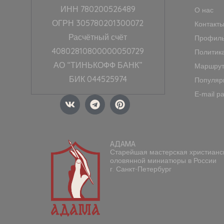
ИНН 780200526489
О нас
ОГРН 305780201300072
Контакт
Расчётный счёт
Профиль
40802810800000050729
Политик
АО “ТИНЬКОФФ БАНК”
Маршрут
БИК 044525974
Популяр
E-mail р
V
T
P
k
e
i
l
n
e
t
g
e
АДАМА
r
r
Старейшая мастерская христианс
a
e
оловянной миниатюры в России
m
s
г. Санкт-Петербург
t