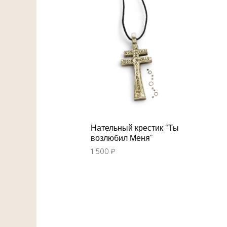
Нательный крестик “Ты
возлюбил Меня”
1 500
₽