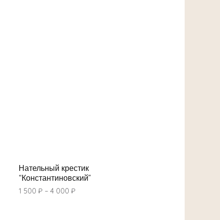
Нательный крестик
“Константиновский”
1 500
₽
–
4 000
₽