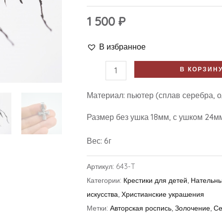
1 500
₽
В избранное
В КОРЗИН
Материал: пьютер (сплав серебра, о
Размер без ушка 18мм, с ушком 24м
Вес: 6г
Артикул:
643-T
Категории:
Крестики для детей
,
Нательны
искусства
,
Христианские украшения
Метки:
Авторская роспись
,
Золочение
,
Се