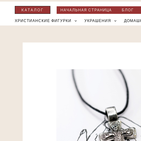
Перейти
КАТАЛОГ
НАЧАЛЬНАЯ СТРАНИЦА
БЛОГ
к
ХРИСТИАНСКИЕ ФИГУРКИ
УКРАШЕНИЯ
ДОМАШ
содержимому