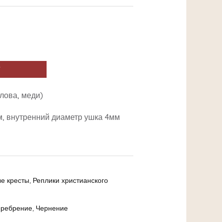
У
лова, меди)
м, внутренний диаметр ушка 4мм
е кресты
,
Реплики христианского
ребрение
,
Чернение