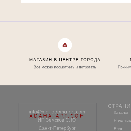
МАГАЗИН В ЦЕНТРЕ ГОРОДА
Всё можно посмотреть и потрогать
Приним
СТРАН
info@mail.adama-art.com
Каталог
ADAMA-ART.COM
ИП Земсков С. Ю.
Начальн
Санкт-Петербург
Блог