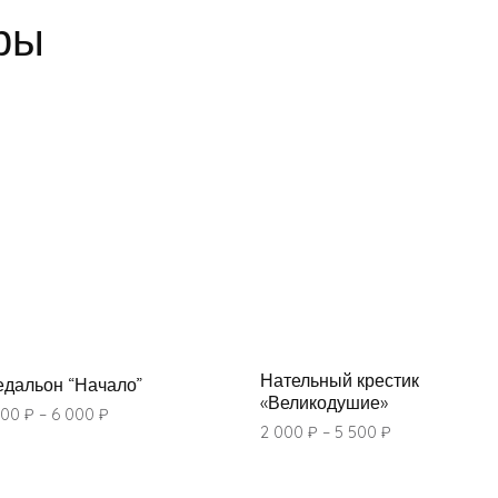
ры
Нательный крестик
дальон “Начало”
«Великодушие»
500
₽
–
6 000
₽
2 000
₽
–
5 500
₽