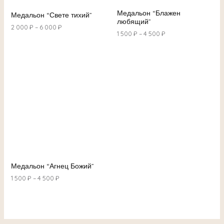
Медальон “Блажен
Медальон “Свете тихий”
любящий”
2 000
₽
–
6 000
₽
1 500
₽
–
4 500
₽
Медальон “Агнец Божий”
1 500
₽
–
4 500
₽