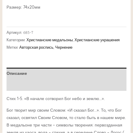
Размер: 74х20мм
Артикул:
685-T
Категории:
Христианские медальоны
,
Христианские украшения
Метки:
Авторская роспись
,
Чернение
Описание
Детали
Стих 1-5. «В начале сотворил Бог небо и землю…».
Бог творит мир своим Словом: «И сказал Бог…». То, что Бог
сказал, освятил Своим Словом, то стало быть в нашем мире.
В медальоне три части – символы творения: первозданная
земля из хаоса, вода – стихия, а в середине Слово – Логос (