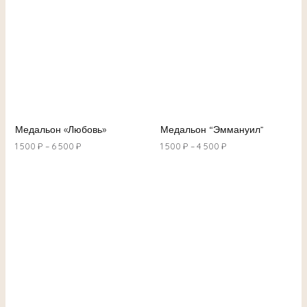
Медальон «Любовь»
Медальон “Эммануил”
1 500
₽
–
6 500
₽
1 500
₽
–
4 500
₽