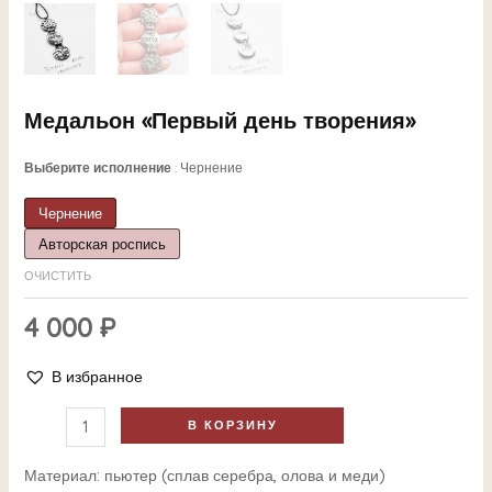
Медальон «Первый день творения»
Выберите исполнение
Чернение
Чернение
Авторская роспись
ЕКЛЮЧАТЕЛЬ
ОЧИСТИТЬ
4 000
₽
НЮ
В избранное
В КОРЗИНУ
ЕКЛЮЧАТЕЛЬ
Материал: пьютер (сплав серебра, олова и меди)
НЮ