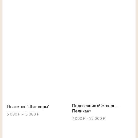
Подсвечник «Четверг —
Плакетка “Щит веры”
Пеликан»
3 000
₽
–
15 000
₽
7 000
₽
–
22 000
₽