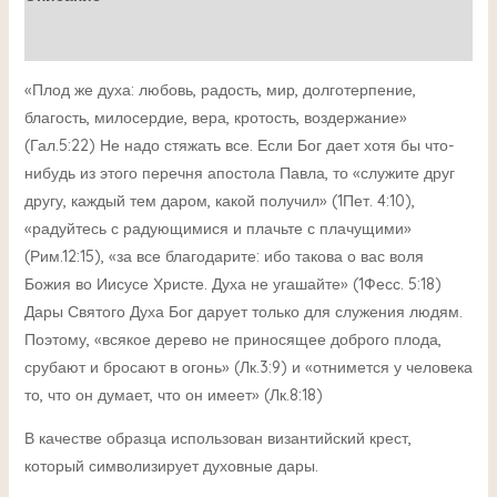
Детали
«Плод же духа: любовь, радость, мир, долготерпение,
благость, милосердие, вера, кротость, воздержание»
(Гал.5:22) Не надо стяжать все. Если Бог дает хотя бы что-
нибудь из этого перечня апостола Павла, то «служите друг
другу, каждый тем даром, какой получил» (1Пет. 4:10),
«радуйтесь с радующимися и плачьте с плачущими»
(Рим.12:15), «за все благодарите: ибо такова о вас воля
Божия во Иисусе Христе. Духа не угашайте» (1Фесс. 5:18)
Дары Святого Духа Бог дарует только для служения людям.
Поэтому, «всякое дерево не приносящее доброго плода,
срубают и бросают в огонь» (Лк.3:9) и «отнимется у человека
то, что он думает, что он имеет» (Лк.8:18)
В качестве образца использован византийский крест,
который символизирует духовные дары.