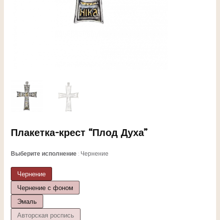
ЕКЛЮЧАТЕЛЬ
Плакетка-крест “Плод Духа”
НЮ
Выберите исполнение
Чернение
Чернение
Чернение с фоном
ЕКЛЮЧАТЕЛЬ
Эмаль
Авторская роспись
НЮ