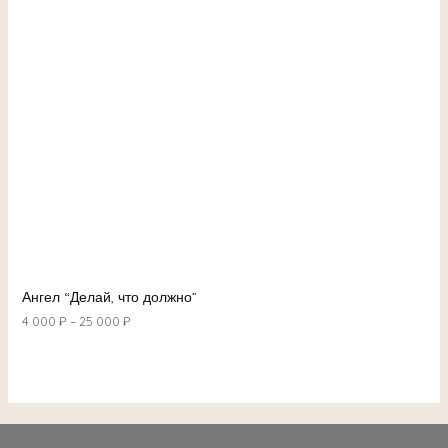
Ангел “Делай, что должно”
4 000
₽
–
25 000
₽