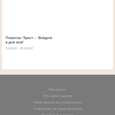
Плакетка “Крест — Войдите
в дом мой”
3 000
₽
–
10 000
₽
Как купить
Что такое пьютер
Какие краски мы используем
Освящены ли наши крестики
Покупка без заказа