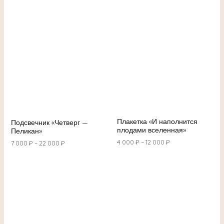
Плакетка «И наполнится
Подсвечник «Четверг —
плодами вселенная»
Пеликан»
4 000
₽
–
12 000
₽
7 000
₽
–
22 000
₽