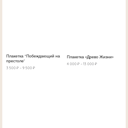
Плакетка “Побеждающий на
Плакетка «Древо Жизни»
престоле”
4 000
₽
–
13 000
₽
3 500
₽
–
9 500
₽