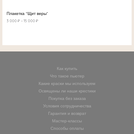
Плакетка “Щит веры”
3 000
₽
–
15 000
₽
Как купить
Что такое пьютер
Какие краски мы используем
Освящены ли наши крестики
Покупка без заказа
Условия сотрудничества
Гарантия и возврат
Мастер-классы
Способы оплаты