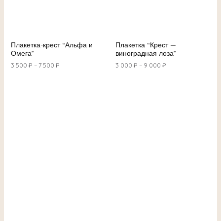
Плакетка-крест “Альфа и
Плакетка “Крест —
Омега”
виноградная лоза”
3 500
₽
–
7 500
₽
3 000
₽
–
9 000
₽