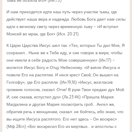
тьма не объяла его» (Ин.1:5)
И нам приходится идти наш путь через участки тьмы, где
действует наша вера и надежда. Любовь Бога дает нам силы
идти к вечному свету через временную тьму – «И вступил
Моисей во мрак, где Бог» (Исх. 20:21).
К Царю Царства Иисус шел так: «Тех, которых Ты дал Мне, Я
сохранил… Ныне же к Тебе иду, и сие говорю в мире, чтобы
они имели в себе радость Мою совершенную» (Ин.17) –
молится Иисус Богу и Отцу Небесному. «И взяли Иисуса и
повели Его на распятие. И неся крест Свой, Он вышел на
Голгофу», где Его распяли. (Ин.19,16) «Иисус, возгласив
громким голосом, сказал: Отче! В руки Твои предаю дух Мой.
И, сие сказав, испустил дух» (Лк.23:46) «Пришла Мария
Магдалина и другая Мария посмотреть гроб… Ангел же,
обратив речь к женщинам, сказал: не бойтесь, ибо знаю, что
вы ищите Иисуса распятого. Его нет здесь – Он воскрес»
(Мф.28гл) «Бог воскресил Его из мертвых… и апостолы с