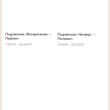
Подсвечник «Воскресение —
Подсвечник «Четверг —
Павлин»
Пеликан»
7 000
₽
–
22 000
₽
7 000
₽
–
22 000
₽