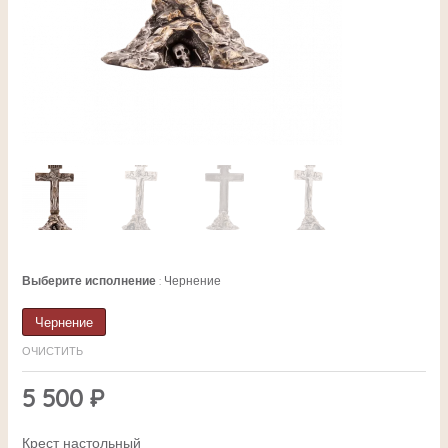
ЕКЛЮЧАТЕЛЬ
Выберите исполнение
Чернение
НЮ
Чернение
ОЧИСТИТЬ
ЕКЛЮЧАТЕЛЬ
5 500
₽
Крест настольный
НЮ