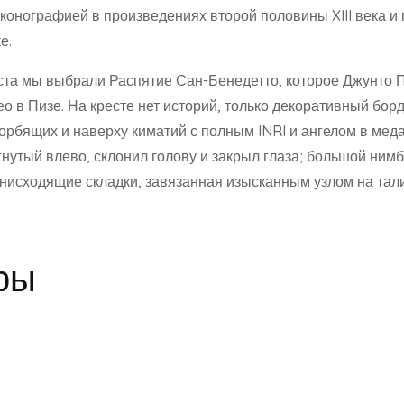
онографией в произведениях второй половины XIII века и 
е.
еста мы выбрали Распятие Сан-Бенедетто, которое Джунто 
 в Пизе. На кресте нет историй, только декоративный бор
рбящих и наверху киматий с полным INRI и ангелом в меда
гнутый влево, склонил голову и закрыл глаза; большой нимб
нисходящие складки, завязанная изысканным узлом на тали
ры