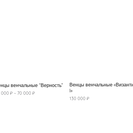
Венцы венчальные «Визант
нцы венчальные “Верность”
I»
 000
₽
–
70 000
₽
130 000
₽