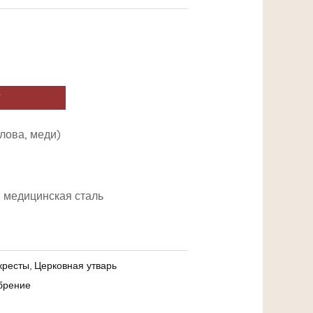
У
лова, меди)
: медицинская сталь
кресты
,
Церковная утварь
брение