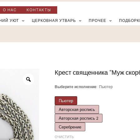
О НАС
КОНТАКТЫ
НИЙ УЮТ
ЦЕРКОВНАЯ УТВАРЬ
ПРОЧЕЕ
ПОДБОРК
Крест священника “Муж скор
Количество
товара
Выберите исполнение
Пьютер
Крест
священника
Пьютер
"Муж
Авторская роспись
скорбей"
Авторская роспись 2
Серебрение
ОЧИСТИТЬ