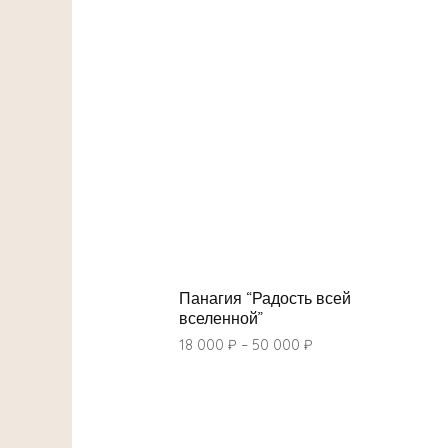
Панагия “Радость всей
вселенной”
18 000
₽
–
50 000
₽