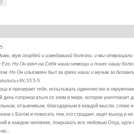
:5
дьми, муж скорбей и изведавший болезни, и мы отвращали 
 Его. Но Он взял на Себя наши немощи и понес наши болез
ом. Но Он изъязвлен был за грехи наши и мучим за беззак
елились»
Ис.53:3-5
орца и презирает тебя, испытывать одиночество в окружен
дый день соприкасаться со злом в мире, которое уничтожает
льным, отзывчивым, благодарным в каждой мысли, слове и 
изни с Богом и помогать тем, кто страдает, ищет выход и н
ожий в каждом человеке, покрывать все любовью Отца, идти
 нас…