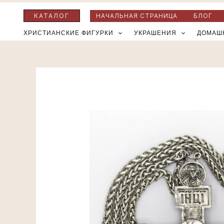
Перейти
КАТАЛОГ
НАЧАЛЬНАЯ СТРАНИЦА
БЛОГ
к
ХРИСТИАНСКИЕ ФИГУРКИ
УКРАШЕНИЯ
ДОМАШ
содержимому