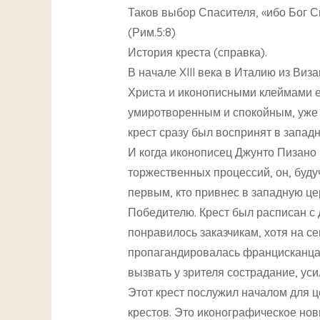
Таков выбор Спасителя, «ибо Бог С
(Рим.5:8)
История креста (справка).
В начале XIII века в Италию из Ви
Христа и иконописными клеймами е
умиротворенным и спокойным, уже 
крест сразу был воспринят в запад
И когда иконописец Джунто Пизано 
торжественных процессий, он, буд
первым, кто привнес в западную ц
Победителю. Крест был расписан с 
понравилось заказчикам, хотя на с
пропагандировалась францисканцам
вызвать у зрителя сострадание, уси
Этот крест послужил началом для 
крестов. Это иконографическое но