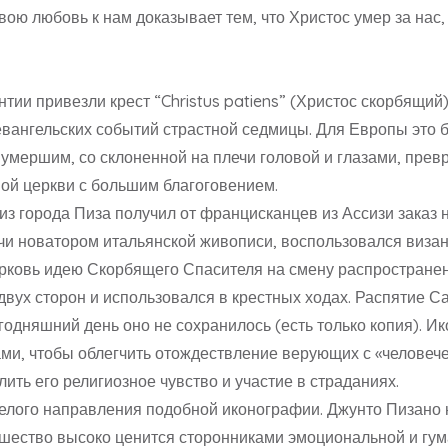
вою любовь к нам доказывает тем, что Христос умер за нас
зантии привезли крест “Christus patiens” (Христос скорбящ
вангельских событий страстной седмицы. Для Европы это б
умершим, со склоненной на плечи головой и глазами, прев
ной церкви с большим благоговением.
из города Пиза получил от францисканцев из Ассизи заказ 
учи новатором итальянской живописи, воспользовался виза
ерковь идею Скорбящего Спасителя на смену распространен
двух сторон и использовался в крестных ходах. Распятие 
егодняшний день оно не сохранилось (есть только копия). И
и, чтобы облегчить отождествление верующих с «человече
лить его религиозное чувство и участие в страданиях.
целого направления подобной иконографии. Джунто Пизано
вшество высоко ценится сторонниками эмоциональной и гум