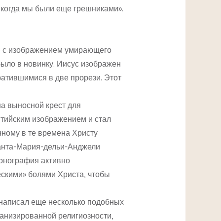
, когда мы были еще грешниками».
ий) с изображением умирающего
ыло в новинку. Иисус изображен
ратившимися в две прорези. Этот
на выносной крест для
нтийским изображением и стал
ному в те времена Христу
Санта-Мария-дельи-Анджели
конография активно
скими» болями Христа, чтобы
 написал еще несколько подобных
анизированной религиозности,