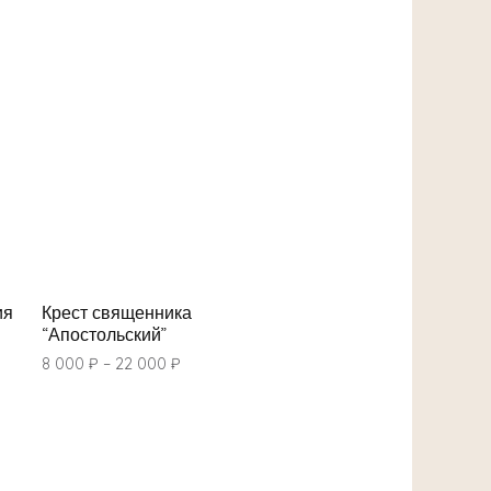
ия
Крест священника
“Апостольский”
8 000
₽
–
22 000
₽