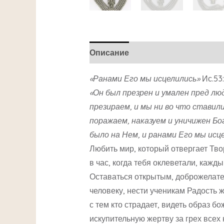
Описание
Детали
«Ранами Его мы исцелились»
Ис.53
«Он был презрен и умален пред лю
презираем, и мы ни во что ставили
поражаем, наказуем и уничижен Бог
было на Нем, и ранами Его мы исц
Любить мир, который отвергает Тв
в час, когда тебя оклеветали, каж
Оставаться открытым, доброжелате
человеку, нести ученикам Радость ж
с тем кто страдает, видеть образ б
искупительную жертву за грех всех