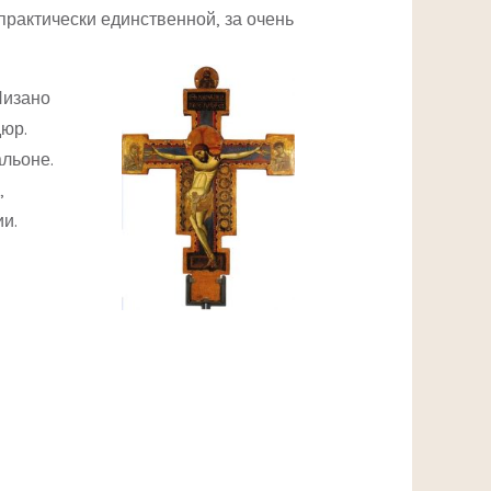
практически единственной, за очень
Пизано
дюр.
льоне.
,
и.