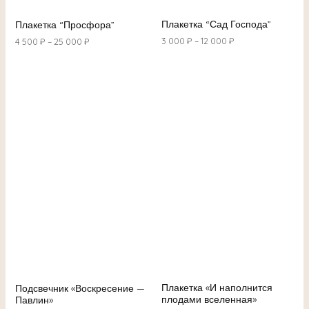
Плакетка “Сад Господа”
Плакетка “Просфора”
3 000
₽
–
12 000
₽
4 500
₽
–
25 000
₽
Плакетка «И наполнится
Подсвечник «Воскресение —
плодами вселенная»
Павлин»