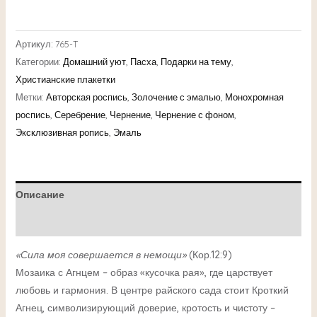
Артикул:
765-T
Категории:
Домашний уют
,
Пасха
,
Подарки на тему
,
Христианские плакетки
Метки:
Авторская роспись
,
Золочение с эмалью
,
Монохромная
роспись
,
Серебрение
,
Чернение
,
Чернение с фоном
,
Эксклюзивная ропись
,
Эмаль
Описание
Детали
«Сила моя совершается в немощи»
(Кор.12:9)
Мозаика с Агнцем – образ «кусочка рая», где царствует
любовь и гармония. В центре райского сада стоит Кроткий
Агнец, символизирующий доверие, кротость и чистоту –