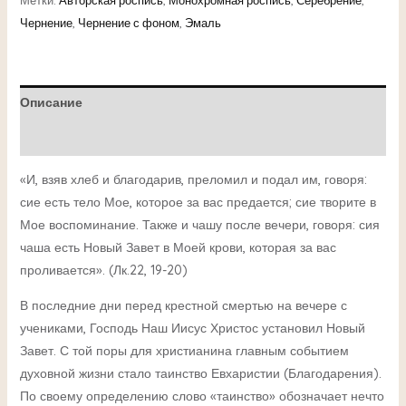
Метки:
Авторская роспись
,
Монохромная роспись
,
Серебрение
,
Чернение
,
Чернение с фоном
,
Эмаль
Описание
Детали
«И, взяв хлеб и благодарив, преломил и подал им, говоря:
сие есть тело Мое, которое за вас предается; сие творите в
Мое воспоминание. Также и чашу после вечери, говоря: сия
чаша есть Новый Завет в Моей крови, которая за вас
проливается». (Лк.22, 19-20)
В последние дни перед крестной смертью на вечере с
учениками, Господь Наш Иисус Христос установил Новый
Завет. С той поры для христианина главным событием
духовной жизни стало таинство Евхаристии (Благодарения).
По своему определению слово «таинство» обозначает нечто