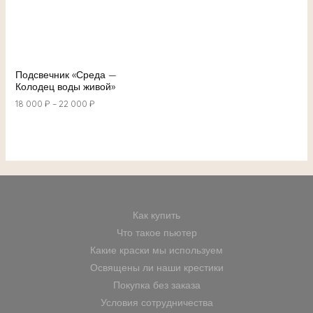
Подсвечник «Среда —
Колодец воды живой»
18 000
₽
–
22 000
₽
Как купить
Что такое пьютер
Какие краски мы используем
Освящены ли наши крестики
Покупка без заказа
Условия сотрудничества