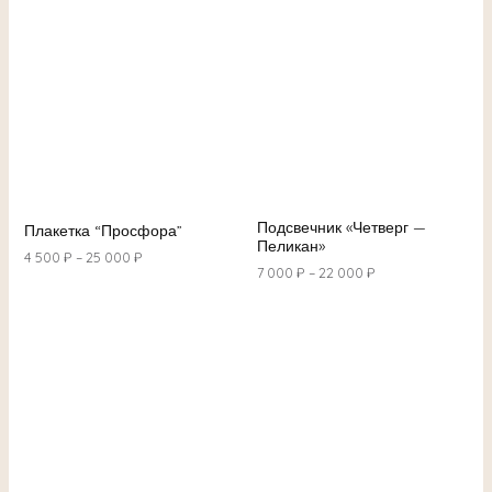
Подсвечник «Четверг —
Плакетка “Просфора”
Пеликан»
4 500
₽
–
25 000
₽
7 000
₽
–
22 000
₽