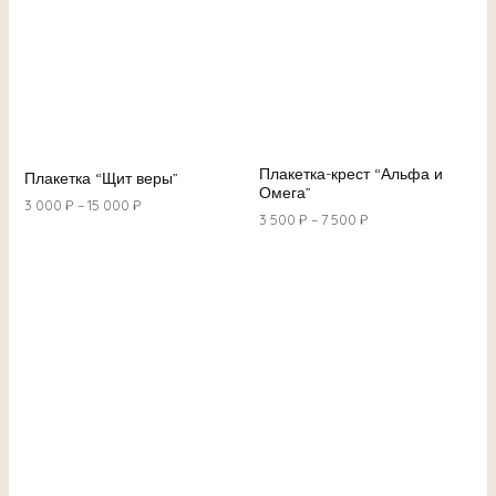
Плакетка-крест “Альфа и
Плакетка “Щит веры”
Омега”
3 000
₽
–
15 000
₽
3 500
₽
–
7 500
₽