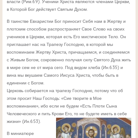
власти (Рим.6:9). Ученики Христа являются членами Церкви,
в Которой Бог действует Святым Духом.
В таинстве Евхаристии Бог приносит Себя нам в Жертву и
плотским способом распространяет Свое Слово на своих
учеников в Церкви, которая есть Его мистическое Тело. Он
приглашает нас на Трапезу Господню, в которой мы
воспоминаем Жертву Христа, причащаемся, и соединяемся
с Живым Богом, сокровенно получая силу Святого Духа жить
в мире сем не от мира сего. Под видом хлеба (Ин.6:35) и
вина мы вкушаем Самого Иисуса Христа, чтобы быть в
единении с Богом.
Церковь собирается на трапезу Господню, потому что об
этом просит Наш Господь: «Сие творите в Мое
воспоминание», ибо если не будем «Есть Плоти Сына
Человеческого и пить Крови Его, то не будете иметь в себе
жизни» (Ин.6:53).
В миниатюре