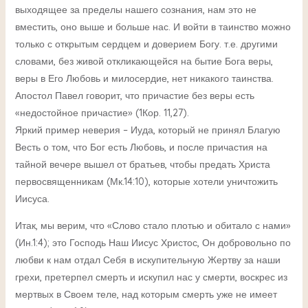
выходящее за пределы нашего сознания, нам это не
вместить, оно выше и больше нас. И войти в таинство можно
только с открытым сердцем и доверием Богу. т.е. другими
словами, без живой откликающейся на бытие Бога веры,
веры в Его Любовь и милосердие, нет никакого таинства.
Апостол Павел говорит, что причастие без веры есть
«недостойное причастие» (1Кор. 11,27).
Яркий пример неверия – Иуда, который не принял Благую
Весть о том, что Бог есть Любовь, и после причастия на
тайной вечере вышел от братьев, чтобы предать Христа
первосвященникам (Мк.14:10), которые хотели уничтожить
Иисуса.
Итак, мы верим, что «Слово стало плотью и обитало с нами»
(Ин.1:4); это Господь Наш Иисус Христос, Он добровольно по
любви к нам отдал Себя в искупительную Жертву за наши
грехи, претерпел смерть и искупил нас у смерти, воскрес из
мертвых в Своем теле, над которым смерть уже не имеет