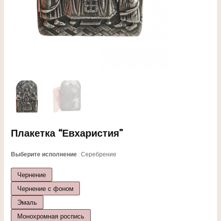
ЕКЛЮЧАТЕЛЬ
Плакетка “Евхаристия”
НЮ
Выберите исполнение
Серебрение
Чернение
Чернение с фоном
ЕКЛЮЧАТЕЛЬ
Эмаль
Монохромная роспись
НЮ