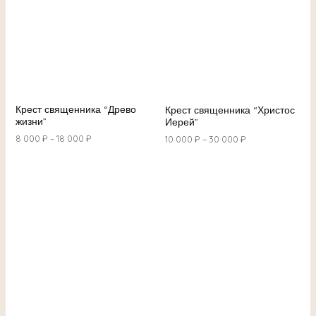
Крест священника “Древо
Крест священника “Христос
жизни”
Иерей”
8 000
₽
–
18 000
₽
10 000
₽
–
30 000
₽