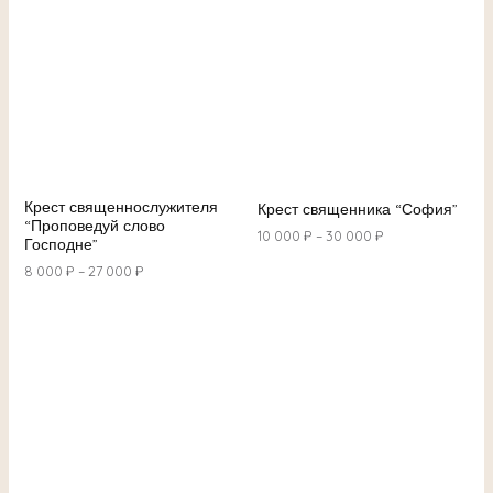
Крест священнослужителя
Крест священника “София”
“Проповедуй слово
10 000
₽
–
30 000
₽
Господне”
8 000
₽
–
27 000
₽