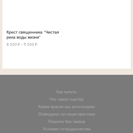
Крест священника “Чистая
река воды жизни”
8 000
₽
–
11 000
₽
Как купить
Что такое пьютер
Какие краски мы используем
Освящены ли наши крестики
Покупка без заказа
Условия сотрудничества