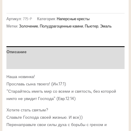
Артикул:
775-P
Категория:
Наперсные кресты
Метки:
Золочение
,
Полудрагоценные камни
,
Пьютер
,
Эмаль
Описание
Детали
Наша новинка!
Прославь сына твоего! (Ин.17:1)
“Старайтесь иметь мир со всеми и святость, без которой
никто не увидит Господа” (Евр.12:14)
Хотите стать святым?
Славьте Господа своей жизнью. И все))
Перенаправьте свои силы духа с борьбы с грехом и