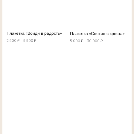
Плакетка «Войди в радость»
Плакетка «Снятие с креста»
2 500
₽
–
5 500
₽
5 000
₽
–
30 000
₽