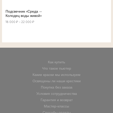
Подсвечник «Среда —
Колодец воды живой»
18 000
₽
–
22 000
₽
Как купить
Что такое пьютер
Какие краски мы используем
Освящены ли наши крестики
Покупка без заказа
Условия сотрудничества
Гарантия и возврат
Мастер-классы
Способы оплаты