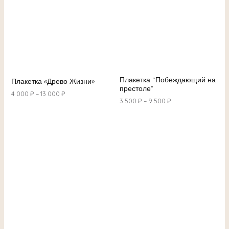
Плакетка “Побеждающий на
Плакетка «Древо Жизни»
престоле”
4 000
₽
–
13 000
₽
3 500
₽
–
9 500
₽