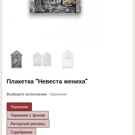
ЕКЛЮЧАТЕЛЬ
Плакетка “Невеста жениха”
НЮ
Выберите исполнение
Чернение
Чернение
Чернение с фоном
ЕКЛЮЧАТЕЛЬ
Авторская роспись
Серебрение
НЮ