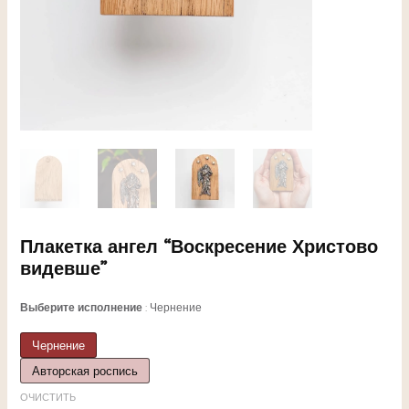
ЕКЛЮЧАТЕЛЬ
Плакетка ангел “Воскресение Христово
видевше”
НЮ
Выберите исполнение
Чернение
Чернение
ЕКЛЮЧАТЕЛЬ
Авторская роспись
ОЧИСТИТЬ
НЮ