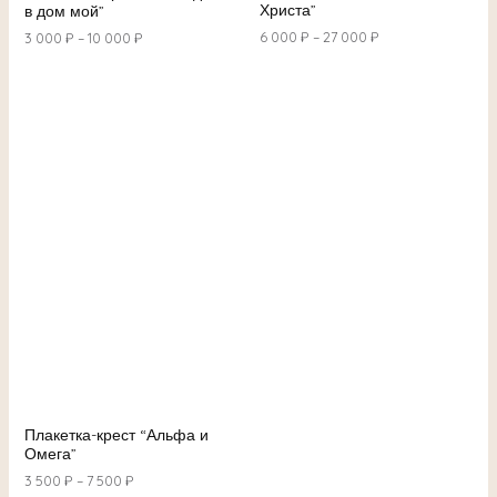
Христа”
в дом мой”
6 000
₽
–
27 000
₽
3 000
₽
–
10 000
₽
Плакетка-крест “Альфа и
Омега”
3 500
₽
–
7 500
₽