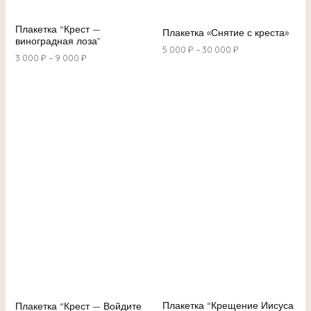
Плакетка “Крест —
Плакетка «Снятие с креста»
виноградная лоза”
5 000
₽
–
30 000
₽
3 000
₽
–
9 000
₽
Плакетка “Крещение Иисуса
Плакетка “Крест — Войдите