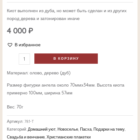
Киот выполнен из дуба, но может быть сделан и из других
пород дерева и затонирован иначе
4 000
₽
В избранное
В КОРЗИНУ
Материал: олово, дерево (дуб)
Размер фигурки ангела около 70ммх34мм. Высота киота
примерно 100мм, ширина 57мм
Вес: 70г
Артикул:
781-T
Категорий:
Домашний уют
,
Новоселье
,
Пасха
,
Подарки на тему
,
Свадьба и венчание
,
Христианские плакетки