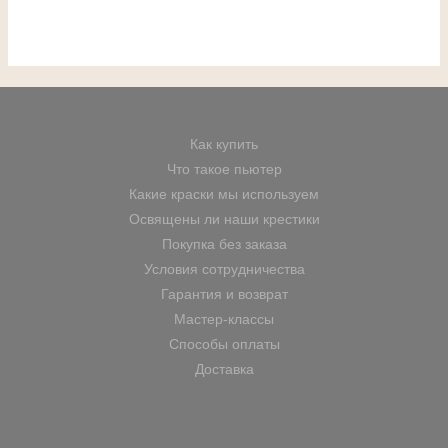
Как купить
Что такое пьютер
Какие краски мы используем
Освящены ли наши крестики
Покупка без заказа
Условия сотрудничества
Гарантия и возврат
Мастер-классы
Способы оплаты
Доставка