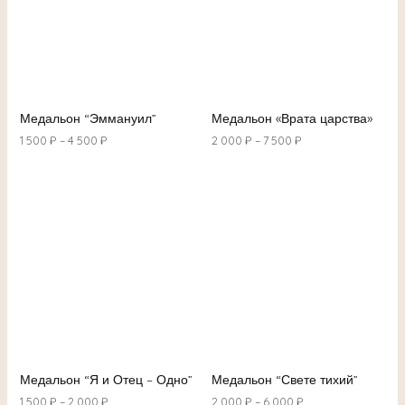
Медальон “Эммануил”
Медальон «Врата царства»
1 500
₽
–
4 500
₽
2 000
₽
–
7 500
₽
Медальон “Я и Отец – Одно”
Медальон “Свете тихий”
1 500
₽
–
2 000
₽
2 000
₽
–
6 000
₽