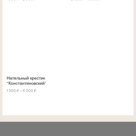
Нательный крестик
“Константиновский”
1 500
₽
–
4 000
₽