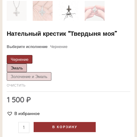
Нательный крестик “Твердыня моя”
Выберите исполнение
Чернение
Чернение
Эмаль
ЕКЛЮЧАТЕЛЬ
Золочение и Эмаль
ОЧИСТИТЬ
НЮ
1 500
₽
В избранное
ЕКЛЮЧАТЕЛЬ
В КОРЗИНУ
НЮ