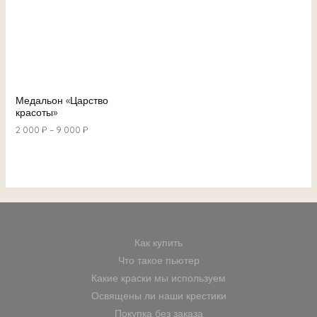
Медальон «Царство
красоты»
2 000
₽
–
9 000
₽
Как купить
Что такое пьютер
Какие краски мы используем
Освящены ли наши крестики
Покупка без заказа