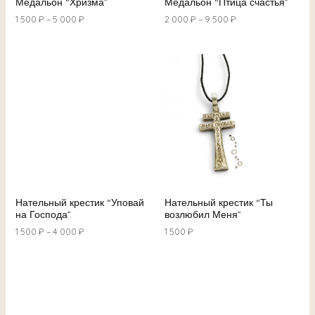
Медальон “Хризма”
Медальон “Птица счастья”
1 500
₽
–
5 000
₽
2 000
₽
–
9 500
₽
Нательный крестик “Уповай
Нательный крестик “Ты
на Господа”
возлюбил Меня”
1 500
₽
–
4 000
₽
1 500
₽