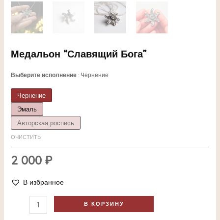
Медальон “Славящий Бога”
Выберите исполнение
Чернение
Чернение
Эмаль
ЕКЛЮЧАТЕЛЬ
Авторская роспись
ОЧИСТИТЬ
НЮ
2 000
₽
В избранное
ЕКЛЮЧАТЕЛЬ
В КОРЗИНУ
НЮ