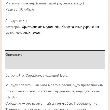
Материал: пьютер (сплав серебра, олова, меди)
Размер: 30×30мм
Артикул:
843-T
Категории:
Христианские медальоны
,
Христианские украшения
Метки:
Чернение
,
Эмаль
Описание
Детали
Встречайте, Серафим, славящий Бога!
«Я буду славить имя Бога моего в песни, буду превозносить
Его в славословии… и оживет сердце ваше, ищущие Бога»
(Пс.68)
Серафим — это пламенный ангел любви. Прославление
Творца – это всегда молитва сердца, исполненного