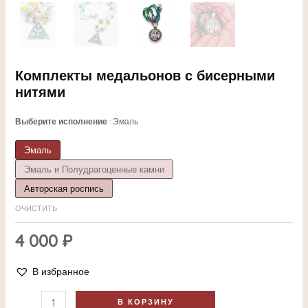
Комплекты медальонов с бисерными
нитями
Выберите исполнение
Эмаль
Эмаль
ЕКЛЮЧАТЕЛЬ
Эмаль и Полудрагоценные камни
Авторская роспись
НЮ
ОЧИСТИТЬ
4 000
₽
ЕКЛЮЧАТЕЛЬ
В избранное
В КОРЗИНУ
НЮ