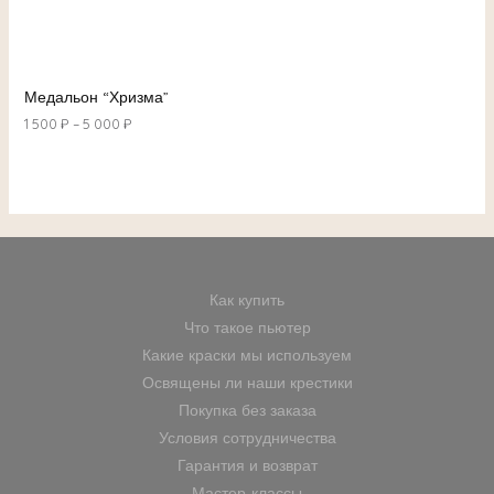
Медальон “Хризма”
1 500
₽
–
5 000
₽
Как купить
Что такое пьютер
Какие краски мы используем
Освящены ли наши крестики
Покупка без заказа
Условия сотрудничества
Гарантия и возврат
Мастер-классы