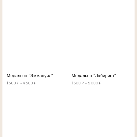
Медальон “Эммануил”
Медальон “Лабиринт”
1 500
₽
–
4 500
₽
1 500
₽
–
6 000
₽