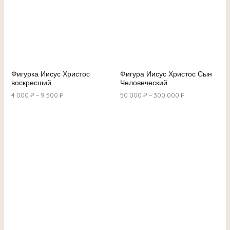
Фигурка Иисус Христос
Фигура Иисус Христос Сын
воскресший
Человеческий
4 000
₽
–
9 500
₽
50 000
₽
–
300 000
₽