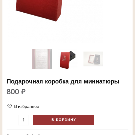
ЕКЛЮЧАТЕЛЬ
Подарочная коробка для миниатюры
НЮ
800
₽
В избранное
ЕКЛЮЧАТЕЛЬ
В КОРЗИНУ
НЮ