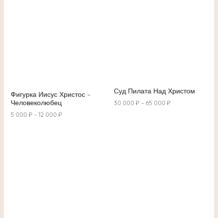
Суд Пилата Над Христом
Фигурка Иисус Христос –
Человеколюбец
30 000
₽
–
65 000
₽
5 000
₽
–
12 000
₽