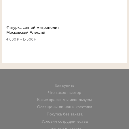
Фигурка святой митрополит
Московский Алексий
4 000
₽
–
13 500
₽
Как купить
Что такое пьютер
Какие краски мы используем
Освящены ли наши крестики
Покупка без заказа
Условия сотрудничества
Гарантия и возврат