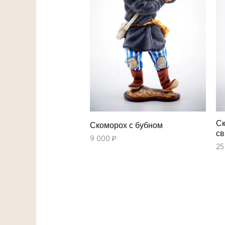
Ск
Скоморох с бубном
св
9 000
₽
25