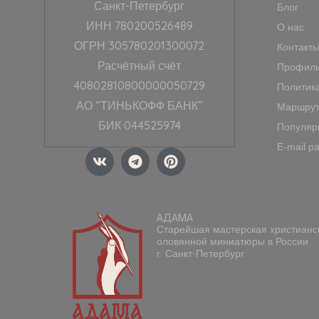
Санкт-Петербург
Блог
ИНН 780200526489
О нас
ОГРН 305780201300072
Контакт
Расчётный счёт
Профиль
40802810800000050729
Политик
АО “ТИНЬКОФФ БАНК”
Маршрут
БИК 044525974
Популяр
E-mail р
V
T
P
k
e
i
l
n
e
t
g
e
АДАМА
r
r
Старейшая мастерская христианс
a
e
оловянной миниатюры в России
m
s
г. Санкт-Петербург
t