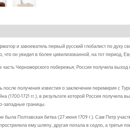
еформатор и завоеватель первый русский глобалист по духу 
о, что он увидел в более цивилизованной, на тот период, Ев
вав часть Черноморского побережья, Россия получила выход
ень после получения известия о заключении перемирия с Ту
а (1700-1721 гг.), в результате которой Россия получила в
о-западные границы.
 была Полтавская битва (27 июня 1709 г.). Сам Петр участ
прострелила ему шляпу, другая попала в седло, а третья по