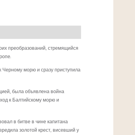
своих преобразований, стремящийся
ропе.
 к Черному морю и сразу приступила
рцией, была объявлена война
ыход к Балтийскому морю и
вовал в битве в чине капитана
вредила золотой крест, висевший у