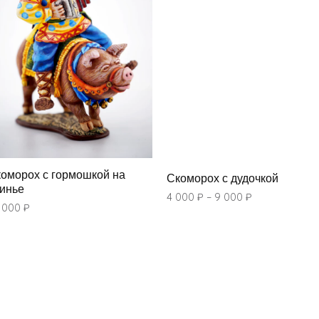
оморох с гормошкой на
Скоморох с дудочкой
инье
4 000
₽
–
9 000
₽
 000
₽