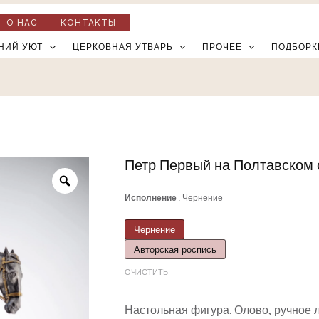
О НАС
КОНТАКТЫ
НИЙ УЮТ
ЦЕРКОВНАЯ УТВАРЬ
ПРОЧЕЕ
ПОДБОРК
Петр Первый на Полтавском с
Количество
товара
Исполнение
Чернение
Петр
Первый
Чернение
на
Авторская роспись
Полтавском
ОЧИСТИТЬ
сражении,
1709г
Настольная фигура. Олово, ручное 