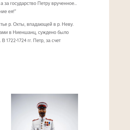
 а за государство Петру врученное…
ние ея!”
ье р. Охты, впадающей в р. Неву.
дами в Ниеншанц, суждено было
 1722-1724 гг. Петр, за счет