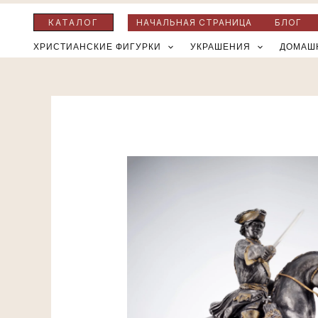
Перейти
КАТАЛОГ
НАЧАЛЬНАЯ СТРАНИЦА
БЛОГ
к
ХРИСТИАНСКИЕ ФИГУРКИ
УКРАШЕНИЯ
ДОМАШ
содержимому