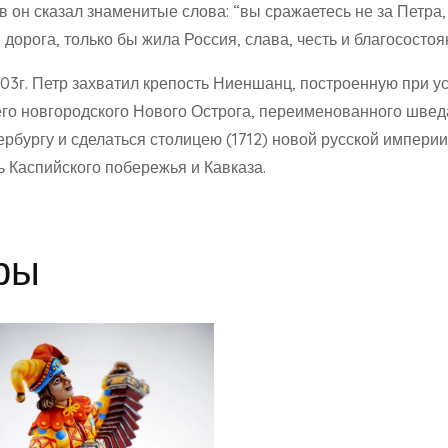
в он сказал знаменитые слова: “вы сражаетесь не за Петра,
 дорога, только бы жила Россия, слава, честь и благосостоя
03г. Петр захватил крепость Ниеншанц, построенную при уст
го новгородского Нового Острога, переименованного шве
бургу и сделаться столицею (1712) новой русской империи. В
ь Каспийского побережья и Кавказа.
ры