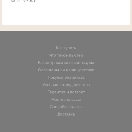
4 000
₽
–
9 500
₽
Как купить
Что такое пьютер
Какие краски мы используем
Освящены ли наши крестики
Покупка без заказа
Условия сотрудничества
Гарантия и возврат
Мастер-классы
Способы оплаты
Доставка