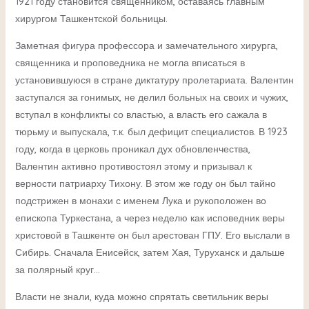
1921 году становится священником, оставаясь главным
хирургом Ташкентской больницы.
Заметная фигура профессора и замечательного хирурга,
священника и проповедника не могла вписаться в
установившуюся в стране диктатуру пролетариата. Валентин
заступался за гонимых, не делил больных на своих и чужих,
вступал в конфликты со властью, а власть его сажала в
тюрьму и выпускала, т.к. был дефицит специалистов. В 1923
году, когда в церковь проникал дух обновленчества,
Валентин активно противостоял этому и призывал к
верности патриарху Тихону. В этом же году он был тайно
подстрижен в монахи с именем Лука и рукоположен во
епископа Туркестана, а через неделю как исповедник веры
христовой в Ташкенте он был арестован ГПУ. Его выслали в
Сибирь. Сначала Енисейск, затем Хая, Туруханск и дальше
за полярный круг…
Власти не знали, куда можно спрятать светильник веры