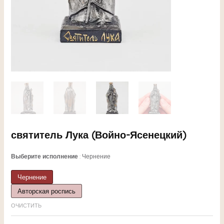
ЕКЛЮЧАТЕЛЬ
святитель Лука (Войно-Ясенецкий)
НЮ
Выберите исполнение
Чернение
Чернение
Авторская роспись
ЕКЛЮЧАТЕЛЬ
ОЧИСТИТЬ
НЮ