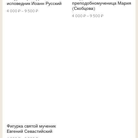
преподобномученица Мария
исповедник Иоанн Русский
(Скобцова)
4 000
₽
–
9 500
₽
4 000
₽
–
9 500
₽
Фигурка святой мученик
Евгений Севастийский