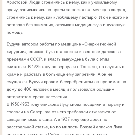
Христовой. Люди стремились к нему, как к уникальному
врачу, записываясь на прием за несколько месяцев вперед,
стремились к нему, как к любящему пастырю. И он никого не
оставлял без внимания, оказывая медицинскую и духовную
помощь.
Будучи автором работы по медицине «Очерки гнойной
хирургии», епископ Лука становится известным далеко за
пределами СССР, и власть вынуждена была с этим
считаться. В 1925 году он вернулся в Ташкент, но служить в
храме и работать в больнице ему запретили. А он не
смущался. Будучи врачом-бессребреником он принимал на
дому до 400 человек в месяц и пользовался большим
авторитетом среди населения.
В 1930-1933 году епископа Луку снова посадили в тюрьму и
сослали на Север, где от него требовали отказаться от
священнического сана. А в 1937 году ещё арест по
расстрельной статье, но по милости Божией епископ Лука
попадает в ссылку в Сибирь, где продолжает свою