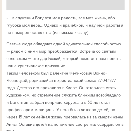
Детали
«… в служении Богу вся моя радость, вся моя жизнь, ибо
глубока моя вера… Однако и врачебной, и научной работы я
не намерен оставлять» (из письма к сыну)
Святые люди обладают одной удивительной способностью
— рядом с ними мир преображается. Встреча со святым
человеком — это дар Божий, который помогает нам понять
наше христианское призвание.
Таким человеком был Валентин Феликсович Войно-
Ясенецкий, родившийся в христианской семье 27.04.1877
года. Детство его проходило в Киеве. Он готовился стать
художником, но стремление служить ближним возобладало,
и Валентин выбрал поприще хирурга, а в 30 лет стал
профессором медицины. У него было четверо детей, но
через 15 лет семейная жизнь прервалась из-за смерти жены
Анны. Оставив детей на попечение сестре милосердия, он в