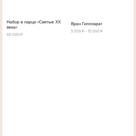
Набор в ларце «Святые ХХ
Врач Гиппократ
века»
5 500
₽
–
15 000
₽
60 000
₽