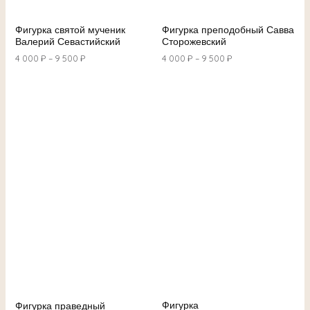
Фигурка святой мученик
Фигурка преподобный Савва
Валерий Севастийский
Сторожевский
4 000
₽
–
9 500
₽
4 000
₽
–
9 500
₽
Фигурка
Фигурка праведный