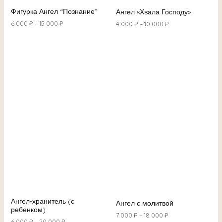
Фигурка Ангел “Познание”
Ангел «Хвала Господу»
6 000
₽
–
15 000
₽
4 000
₽
–
10 000
₽
Ангел-хранитель (с
Ангел с молитвой
ребенком)
7 000
₽
–
18 000
₽
6 000
₽
–
20 000
₽