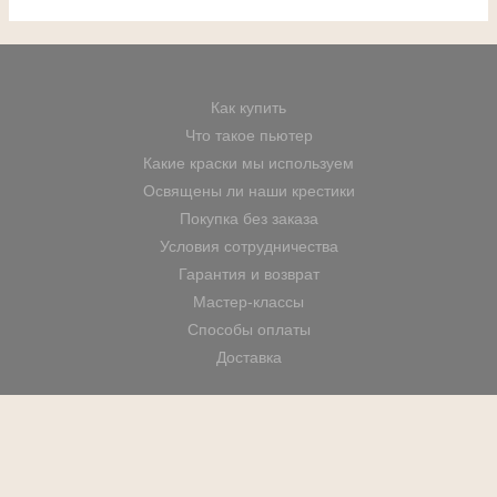
Как купить
Что такое пьютер
Какие краски мы используем
Освящены ли наши крестики
Покупка без заказа
Условия сотрудничества
Гарантия и возврат
Мастер-классы
Способы оплаты
Доставка
© 2024 Все права защищены |
Adama-Art.com