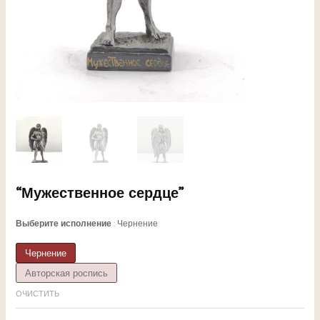
ЕКЛЮЧАТЕЛЬ
“Мужественное сердце”
НЮ
Выберите исполнение
Чернение
Чернение
Авторская роспись
ЕКЛЮЧАТЕЛЬ
ОЧИСТИТЬ
НЮ