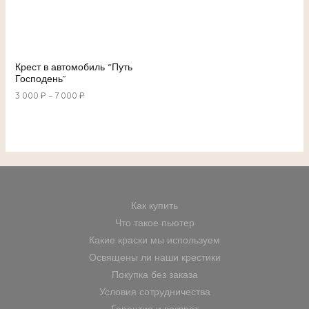
Крест в автомобиль “Путь
Господень”
3 000
₽
–
7 000
₽
Как купить
Что такое пьютер
Какие краски мы используем
Освящены ли наши крестики
Покупка без заказа
Условия сотрудничества
Гарантия и возврат