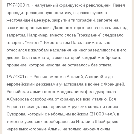
1797-1800 гг. – напуганный французской революцией, Павел
проводит реакционную политику, выражавшуюся в
жесточайшей цензуре, закрытии типографий, запрете на
ввоз иностранных книг. Даже некоторые слова оказались под
запретом. Например, вместо слова “гражданин” следовало
говорить “житель”. Вместе с тем Павел внимательно
относился к жалобам населения на несправедливости: в его
дворце была комната, в окно которой каждый мог бросить
прошение, которое никогда не оставалось без ответа.
1797-1801 гг. – Россия вместе с Англией, Австрией и др.
европейскими державами участвовала в войне с Францией.
Российская армия под командованием фельдмаршала
А.Суворова освободила от французов всю Италию. Вся
Европа восхищалась героизмом русских солдат и гению
Суворова, который с небольшим войском (21 000 чел.), в
тяжелых условиях перебираясь из Италии в Швейцарию
через высокогорные Альпы, не только находил силы