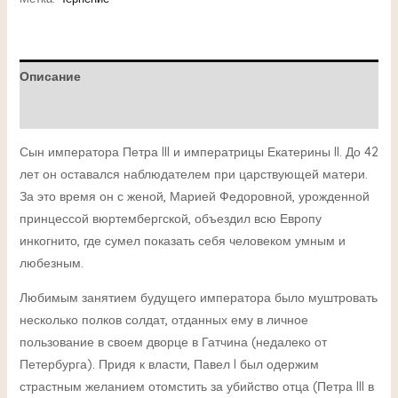
Описание
Детали
Сын императора Петра III и императрицы Екатерины II. До 42
лет он оставался наблюдателем при царствующей матери.
За это время он с женой, Марией Федоровной, урожденной
принцессой вюртембергской, объездил всю Европу
инкогнито, где сумел показать себя человеком умным и
любезным.
Любимым занятием будущего императора было муштровать
несколько полков солдат, отданных ему в личное
пользование в своем дворце в Гатчина (недалеко от
Петербурга). Придя к власти, Павел I был одержим
страстным желанием отомстить за убийство отца (Петра III в