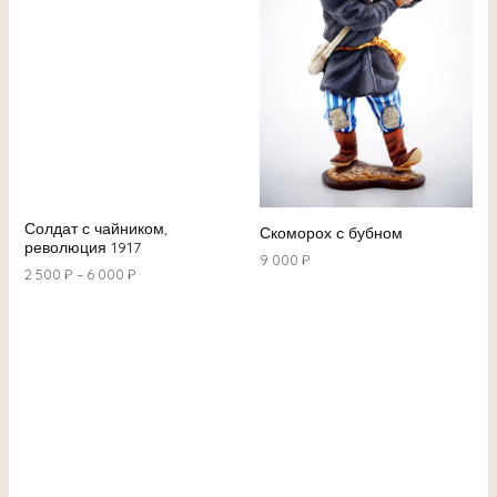
Солдат с чайником,
Скоморох с бубном
революция 1917
9 000
₽
2 500
₽
–
6 000
₽