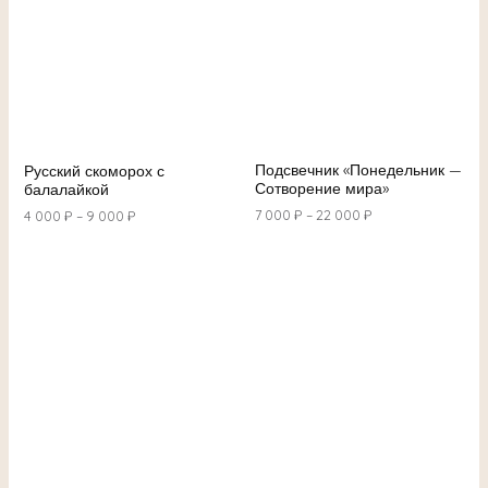
Подсвечник «Понедельник —
Русский скоморох с
Сотворение мира»
балалайкой
7 000
₽
–
22 000
₽
4 000
₽
–
9 000
₽