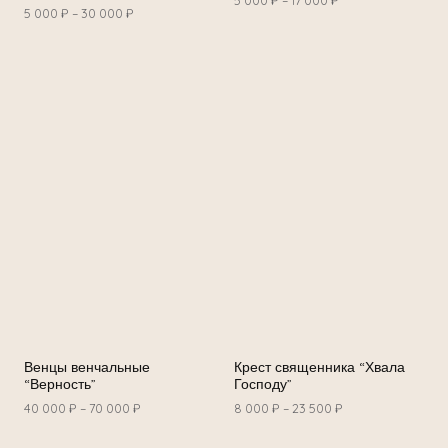
5 000
₽
–
17 000
₽
5 000
₽
–
30 000
₽
Венцы венчальные
Крест священника “Хвала
“Верность”
Господу”
40 000
₽
–
70 000
₽
8 000
₽
–
23 500
₽