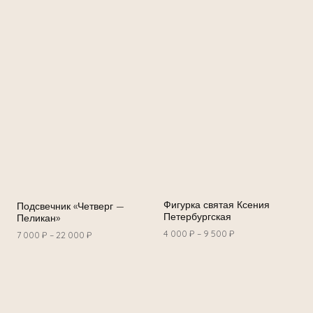
Фигурка святая Ксения
Подсвечник «Четверг —
Петербургская
Пеликан»
4 000
₽
–
9 500
₽
7 000
₽
–
22 000
₽