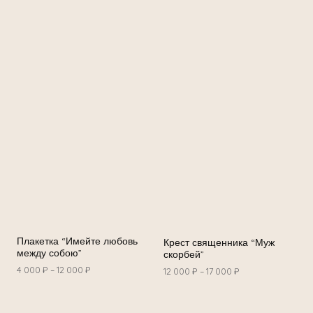
Плакетка “Имейте любовь
Крест священника “Муж
между собою”
скорбей”
4 000
₽
–
12 000
₽
12 000
₽
–
17 000
₽